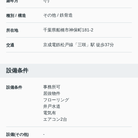
-(-)
築年月
その他 / 鉄骨造
種別 / 構造
千葉県
船橋市
神保町
181-2
所在地
京成電鉄松戸線
「
三咲
」駅 徒歩37分
交通
設備条件
事務所可
設備条件
居抜物件
フローリング
井戸水道
電気有
エアコン2台
-
設備(その他)