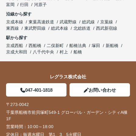
富岡
行田
河原子
沿線から探す
京成本線
東葉高速鉄道
武蔵野線
総武線
京葉線
東西線
東武野田線
総武本線
北総鉄道
西武新宿線
駅から探す
京成西船
西船橋
二俣新町
船橋法典
塚田
新船橋
京成大和田
八千代中央
村上
船橋
レグラス株式会社
047-401-1818
お問い合わせ
〒273-0042
千葉県船橋市前貝塚町549-1 グローバル・ガーデン・シティA棟
1F
営業時間：
10:00～18:00
定休日：
毎週水曜日 第1、3、5火曜日