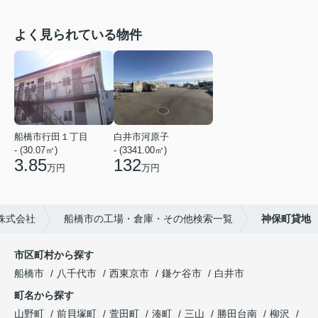
よく見られている物件
船橋市行田１丁目
白井市河原子
- (30.07㎡)
- (3341.00㎡)
3.85
132
万円
万円
株式会社
船橋市の工場・倉庫・その他検索一覧
神保町貸地
市区町村から探す
船橋市
八千代市
西東京市
鎌ケ谷市
白井市
町名から探す
山野町
前貝塚町
萱田町
湊町
三山
勝田台南
柳沢