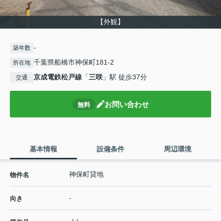
【外観】
-
築年数
千葉県船橋市神保町181-2
所在地
京成電鉄松戸線
「
三咲
」駅 徒歩37分
交通
お問い合わせ
無料
基本情報
設備条件
周辺環境
神保町貸地
物件名
-
向き