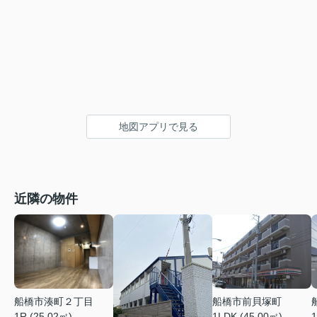
地図アプリで見る
近隣の物件
船橋市湊町２丁目
船橋市前貝塚町
1R (25.02㎡)
1LDK (45.00㎡)
1