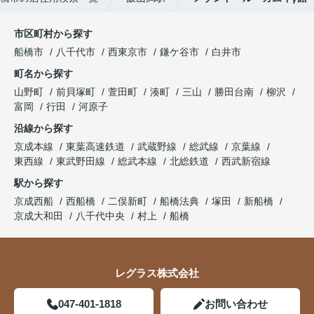
市区町村から探す
船橋市
八千代市
西東京市
鎌ケ谷市
白井市
町名から探す
山野町
前貝塚町
萱田町
湊町
三山
勝田台南
柳沢
富岡
行田
河原子
沿線から探す
京成本線
東葉高速鉄道
武蔵野線
総武線
京葉線
東西線
東武野田線
総武本線
北総鉄道
西武新宿線
駅から探す
京成西船
西船橋
二俣新町
船橋法典
塚田
新船橋
京成大和田
八千代中央
村上
船橋
レグラス株式会社
047-401-1818
お問い合わせ