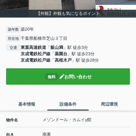
【外観】外観も気になるポイント
築20年
築年数
千葉県船橋市芝山３丁目
所在地
東葉高速鉄道
「
飯山満
」駅 徒歩3分
交通
京成電鉄松戸線
「
薬園台
」駅 徒歩23分
京成電鉄松戸線
「
高根木戸
」駅 徒歩28分
お問い合わせ
無料
基本情報
設備条件
周辺環境
メゾンドール・カムイγ館
物件名
南東
向き