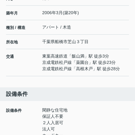
2006年3月(築20年)
築年月
アパート / 木造
種別 / 構造
千葉県
船橋市
芝山
３丁目
所在地
東葉高速鉄道
「
飯山満
」駅 徒歩3分
交通
京成電鉄松戸線
「
薬園台
」駅 徒歩23分
京成電鉄松戸線
「
高根木戸
」駅 徒歩28分
設備条件
閑静な住宅地
設備条件
保証人不要
２人入居可
法人可