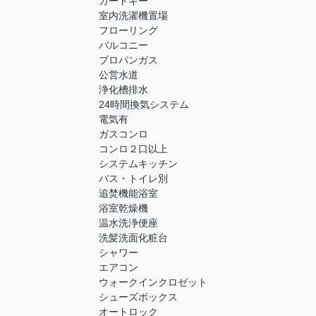
カードキー
室内洗濯機置場
フローリング
バルコニー
プロパンガス
公営水道
浄化槽排水
24時間換気システム
電気有
ガスコンロ
コンロ２口以上
システムキッチン
バス・トイレ別
追焚機能浴室
浴室乾燥機
温水洗浄便座
洗髪洗面化粧台
シャワー
エアコン
ウォークインクロゼット
シューズボックス
オートロック