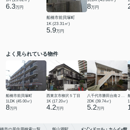
6.3
8
万円
万円
船橋市前貝塚町
1K (23.31㎡)
5.9
万円
よく見られている物件
船橋市前貝塚町
西東京市柳沢５丁目
八千代市勝田台南２丁目
1LDK (45.00㎡)
1K (17.20㎡)
2DK (39.74㎡)
1
8
4.2
5.2
万円
万円
万円
橋市の居住用検索一覧
飯山満駅
メゾンドール・カムイγ館