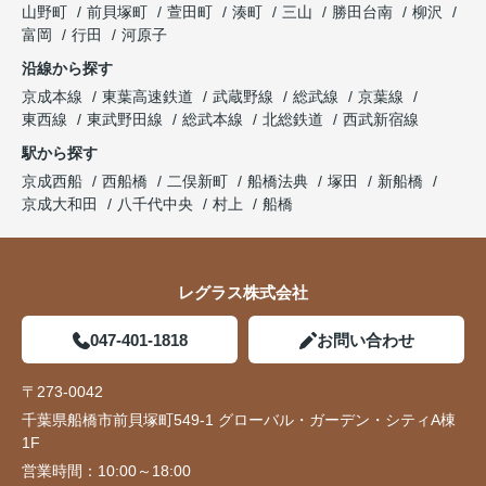
山野町
前貝塚町
萱田町
湊町
三山
勝田台南
柳沢
富岡
行田
河原子
沿線から探す
京成本線
東葉高速鉄道
武蔵野線
総武線
京葉線
東西線
東武野田線
総武本線
北総鉄道
西武新宿線
駅から探す
京成西船
西船橋
二俣新町
船橋法典
塚田
新船橋
京成大和田
八千代中央
村上
船橋
レグラス株式会社
047-401-1818
お問い合わせ
〒273-0042
千葉県船橋市前貝塚町549-1 グローバル・ガーデン・シティA棟
1F
営業時間：
10:00～18:00