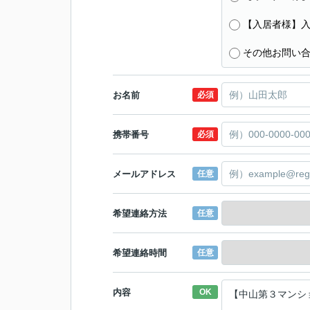
【入居者様】
その他お問い
お名前
必須
携帯番号
必須
メールアドレス
任意
希望連絡方法
任意
希望連絡時間
任意
内容
OK