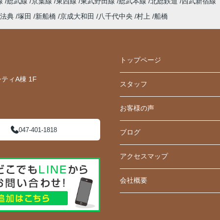
線
総武線
京葉線
東西線
東武野田線
総武本線
北総鉄道
西武新宿線
法典
塚田
新船橋
京成大和田
八千代中央
村上
船橋
トップページ
ティA棟 1F
スタッフ
お客様の声
047-401-1818
ブログ
アクセスマップ
会社概要