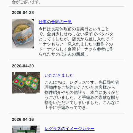
合がございます。
2026-04-28
仕事の合間の一息
今日は長期休暇前の営業日ということ
で、全員少しせわしない様子でバタバタ
としてましたが、店長から差し入れでド
ーナツもらい一息入れました✨新作？の
ドーナツらしく台湾ドーナツを参考に作
られたサクぽふんの新感...
2026-04-20
いただきました
こんにちは、レグラスです。先日弊社管
理物件をご契約いただいたお客様から、
物件紹介やその他諸々、本当にありがと
うございました。と手編みの素敵な贈り
物をいただいてしまいました。こんなに
上手に手編みってでき...
2026-04-16
レグラスのイメージカラー