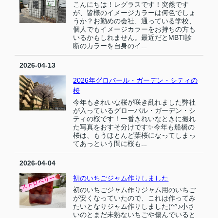
こんにちは！レグラスです！突然です
が、皆様のイメージカラーは何色でしょ
うか？お勤めの会社、通っている学校、
個人でもイメージカラーをお持ちの方も
いるかもしれません。最近だとMBTI診
断のカラーを自身のイ...
2026-04-13
2026年グロバール・ガーデン・シティの
桜
今年もきれいな桜が咲き乱れました弊社
が入っているグローバル・ガーデン・シ
ティの桜です！一番きれいなときに撮れ
た写真をおすそ分けです✨今年も船橋の
桜は、もうほとんど葉桜になってしまっ
てあっという間に桜も...
2026-04-04
初のいちごジャム作りしました
初のいちごジャム作りジャム用のいちご
が安くなっていたので、これは作ってみ
たいとなりジャム作りしました(^^♪小さ
いのとまだ未熟ないちごや傷んでいると