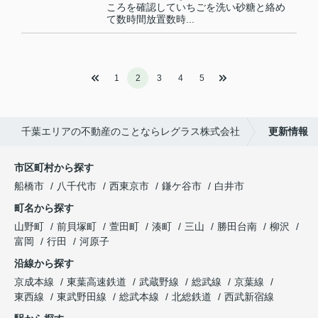
ころを確認していちごを洗い砂糖と絡め
て数時間放置数時...
1
2
3
4
5
千葉エリアの不動産のことならレグラス株式会社
更新情報
市区町村から探す
船橋市
八千代市
西東京市
鎌ケ谷市
白井市
町名から探す
山野町
前貝塚町
萱田町
湊町
三山
勝田台南
柳沢
富岡
行田
河原子
沿線から探す
京成本線
東葉高速鉄道
武蔵野線
総武線
京葉線
東西線
東武野田線
総武本線
北総鉄道
西武新宿線