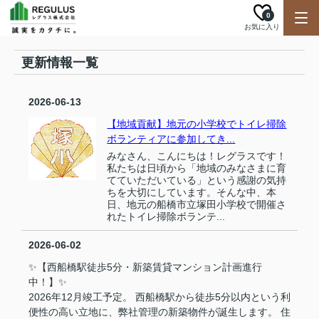
0
お気に入り
更新情報一覧
2026-06-13
【地域貢献】地元の小学校でトイレ掃除
ボランティアに参加してき...
みなさん、こんにちは！レグラスです！
私たちは日頃から「地域のみなさまに育
てていただいている」という感謝の気持
ちを大切にしています。そんな中、本
日、地元の船橋市立塚田小学校で開催さ
れたトイレ掃除ボランテ...
2026-06-02
✨【西船橋駅徒歩5分・新築賃貸マンション計画進行
中！】✨
2026年12月竣工予定。 西船橋駅から徒歩5分以内という利
便性の高い立地に、弊社管理の新築物件が誕生します。 住