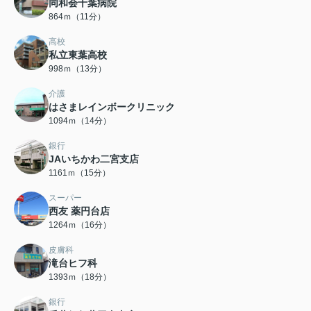
同和会千葉病院
864ｍ（11分）
高校
私立東葉高校
998ｍ（13分）
介護
はさまレインボークリニック
1094ｍ（14分）
銀行
JAいちかわ二宮支店
1161ｍ（15分）
スーパー
西友 薬円台店
1264ｍ（16分）
皮膚科
滝台ヒフ科
1393ｍ（18分）
銀行