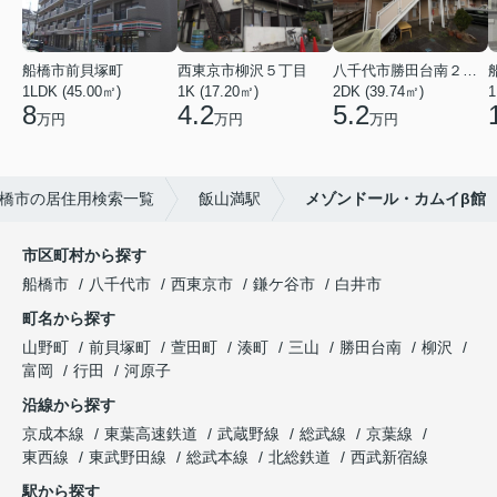
船橋市前貝塚町
西東京市柳沢５丁目
八千代市勝田台南２丁目
1LDK (45.00㎡)
1K (17.20㎡)
2DK (39.74㎡)
1
8
4.2
5.2
万円
万円
万円
橋市の居住用検索一覧
飯山満駅
メゾンドール・カムイβ館
市区町村から探す
船橋市
八千代市
西東京市
鎌ケ谷市
白井市
町名から探す
山野町
前貝塚町
萱田町
湊町
三山
勝田台南
柳沢
富岡
行田
河原子
沿線から探す
京成本線
東葉高速鉄道
武蔵野線
総武線
京葉線
東西線
東武野田線
総武本線
北総鉄道
西武新宿線
駅から探す