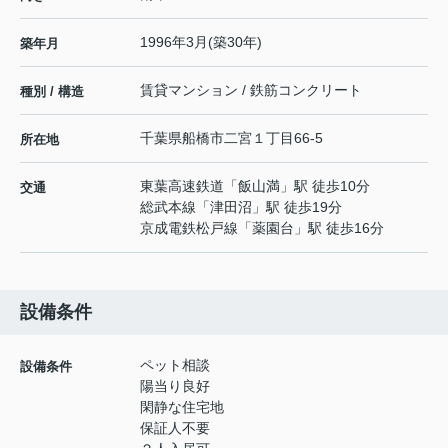
1996年3月(築30年)
築年月
賃貸マンション / 鉄筋コンクリート
種別 / 構造
千葉県
船橋市
二宮
１丁目66-5
所在地
東葉高速鉄道
「
飯山満
」駅 徒歩10分
交通
総武本線
「
津田沼
」駅 徒歩19分
京成電鉄松戸線
「
薬園台
」駅 徒歩16分
設備条件
ペット相談
設備条件
陽当り良好
閑静な住宅地
保証人不要