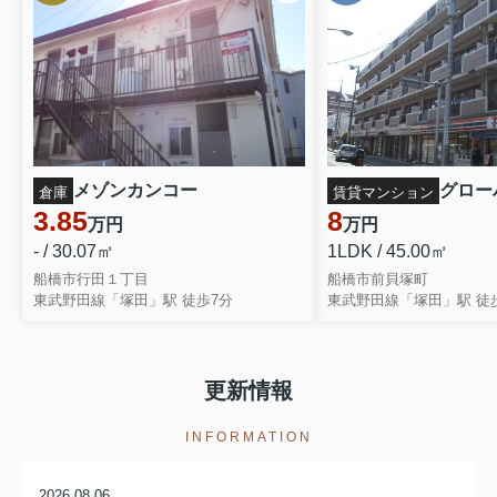
メゾンカンコー
倉庫
賃貸マンション
3.85
8
万円
万円
- / 30.07㎡
1LDK / 45.00㎡
船橋市行田１丁目
船橋市前貝塚町
東武野田線「塚田」駅 徒歩7分
東武野田線「塚田」駅 徒
更新情報
INFORMATION
2026.08.06