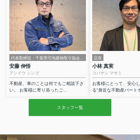
物外周点検 小さな積み重ねが、 入居者
様の満足度を上げ、 ...
代表取締役・千葉県宅地建物取引協会 船橋支部幹事
店長
安藤 伸悟
小林 真実
アンドウ シンゴ
コバヤシ マサミ
不動産、車のことは何でもご相談下さ
お客様にとって、安心
い。 お客様に寄り添ったご...
る“身近な不動産パートナー
スタッフ一覧