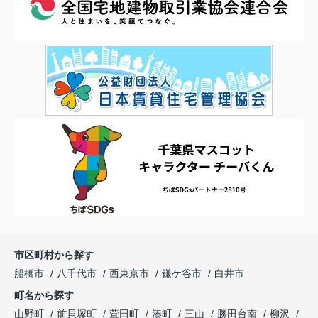
市区町村から探す
船橋市
八千代市
西東京市
鎌ケ谷市
白井市
町名から探す
山野町
前貝塚町
萱田町
湊町
三山
勝田台南
柳沢