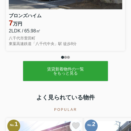
ブロンズハイム
7
万円
2LDK / 65.98㎡
八千代市萱田町
東葉高速鉄道「八千代中央」駅 徒歩8分
賃貸新着物件の一覧
をもっと見る
よく見られている物件
POPULAR
1
2
No.
No.