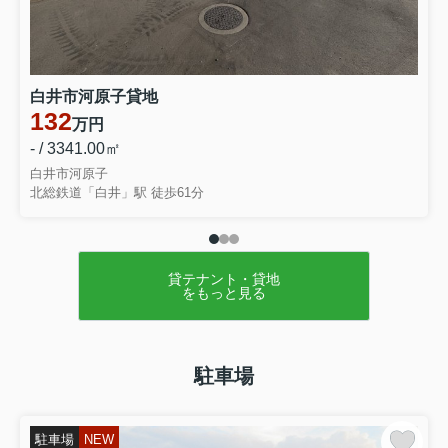
白井市河原子貸地
132
万円
- / 3341.00㎡
白井市河原子
北総鉄道「白井」駅 徒歩61分
貸テナント・貸地
をもっと見る
駐車場
駐車場
NEW