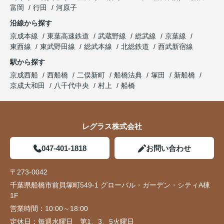
富岡
行田
河原子
沿線から探す
京成本線
東葉高速鉄道
武蔵野線
総武線
京葉線
東西線
東武野田線
総武本線
北総鉄道
西武新宿線
駅から探す
京成西船
西船橋
二俣新町
船橋法典
塚田
新船橋
京成大和田
八千代中央
村上
船橋
レグラス株式会社
047-401-1818
お問い合わせ
〒273-0042
千葉県船橋市前貝塚町549-1 グローバル・ガーデン・シティA棟
1F
営業時間：
10:00～18:00
定休日：
毎週水曜日 第1、3、5火曜日