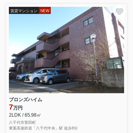
賃貸マンション
NEW
ブロンズハイム
7
万円
2LDK / 65.98㎡
八千代市萱田町
東葉高速鉄道「八千代中央」駅 徒歩8分