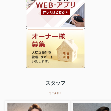
こんにちは！「最近、少し長い距離を
歩くのが大変になってきたな」「買い
物の荷物を持って歩くのが億劫だな」
と感じることはありませんか？そんな
方におすすめしたいのが、日常の気軽
なお出かけをサポートする電動車...
2026.07.31
見えないところこそ、仕事の差。
「砕石を入れるだけでしょ？」そう思
われる工事ほど、仕上がりに差が出ま
す。轍や凹みを見極め、必要な場所へ
砕石1.5tを補充。ただ撒くだけではな
く、高さ・勾配・走行性を考えながら
丁寧に整地。駐車場は建物の...
スタッフ
2026.07.28
『ただの管理』ではなく、『資産価
STAFF
値』を守る。
レグラスの管理物件巡回。 ✔ 除草・草
むしり ✔ 共用部高圧洗浄 ✔ エアコン室
外機まわり清掃 ✔ ゴミ・枯葉回収 ✔ 建