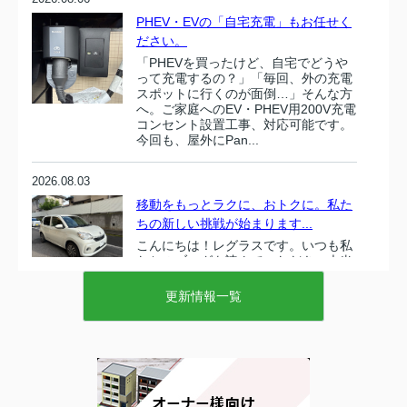
PHEV・EVの「自宅充電」もお任せく
ださい。
「PHEVを買ったけど、自宅でどうや
って充電するの？」「毎回、外の充電
スポットに行くのが面倒…」そんな方
へ。ご家庭へのEV・PHEV用200V充電
コンセント設置工事、対応可能です。
今回も、屋外にPan...
2026.08.03
移動をもっとラクに、おトクに。私た
ちの新しい挑戦が始まります...
こんにちは！レグラスです。いつも私
たちのブログを読んでいただき、本当
にありがとうございます！今日は、社
内でもずーーっと準備を進めてきた、
更新情報一覧
ワクワクする「大きなお知らせ」があ
ります。なんと……弊社レグラス...
2026.08.02
歩く感覚でどこまでも！免許不要で乗
れるスズキの「セニアカー」...