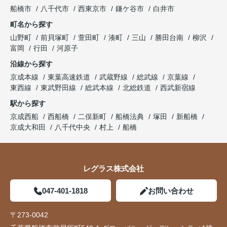
船橋市
八千代市
西東京市
鎌ケ谷市
白井市
町名から探す
山野町
前貝塚町
萱田町
湊町
三山
勝田台南
柳沢
富岡
行田
河原子
沿線から探す
京成本線
東葉高速鉄道
武蔵野線
総武線
京葉線
東西線
東武野田線
総武本線
北総鉄道
西武新宿線
駅から探す
京成西船
西船橋
二俣新町
船橋法典
塚田
新船橋
京成大和田
八千代中央
村上
船橋
レグラス株式会社
047-401-1818
お問い合わせ
〒273-0042