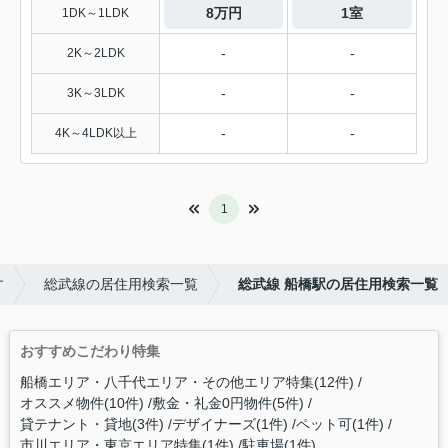
8万円
1室
1DK～1LDK
-
-
2K～2LDK
-
-
3K～3LDK
-
-
4K～4LDK以上
1
す
総武線の居住用検索一覧
総武線 船橋駅の居住用検索一覧
おすすめこだわり特集
船橋エリア・八千代エリア・その他エリア特集(12件)
オススメ物件(10件)
敷金・礼金0円物件(5件)
貸テナント・貸地(3件)
デザイナーズ(1件)
ペット可(1件)
市川エリア・東京エリア特集(1件)
駐車場(1件)