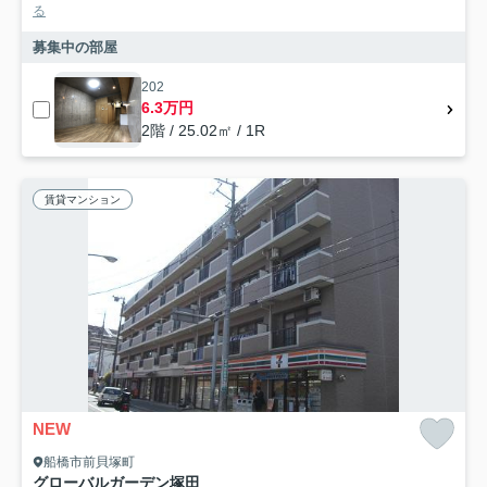
る
募集中の部屋
202
6.3万円
2階 / 25.02㎡ / 1R
賃貸マンション
NEW
船橋市前貝塚町
グローバルガーデン塚田