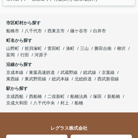
市区町村から探す
船橋市
八千代市
西東京市
鎌ケ谷市
白井市
町名から探す
山野町
前貝塚町
萱田町
湊町
三山
勝田台南
柳沢
富岡
行田
河原子
沿線から探す
京成本線
東葉高速鉄道
武蔵野線
総武線
京葉線
東西線
東武野田線
総武本線
北総鉄道
西武新宿線
駅から探す
京成西船
西船橋
二俣新町
船橋法典
塚田
新船橋
京成大和田
八千代中央
村上
船橋
レグラス株式会社