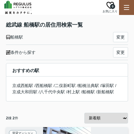
0
お気に入り
総武線 船橋駅の居住用検索一覧
船橋駅
変更
条件から探す
変更
おすすめの駅
京成西船駅
/
西船橋駅
/
二俣新町駅
/
船橋法典駅
/
塚田駅
/
京成大和田駅
/
八千代中央駅
/
村上駅
/
船橋駅
/
新船橋駅
2
棟
2
件
賃貸マンション