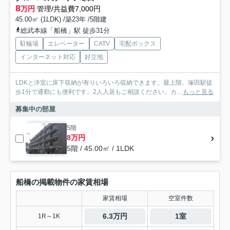
8
万円
管理/共益費7,000円
45.00㎡ (1LDK) /築23年 /5階建
総武本線「船橋」駅 徒歩31分
駐輪場
エレベーター
CATV
宅配ボックス
インターネット対応
好立地
LDKと洋室に床下収納が有りいろいろ収納できます。最上階。塚田駅徒
歩1分で通勤にも便利です。2人入居もご相談ください。カ...
もっと見る
募集中の部屋
5階
8万円
5階 / 45.00㎡ / 1LDK
船橋の掲載物件の家賃相場
家賃相場
空室件数
6.3万円
1室
1R～1K