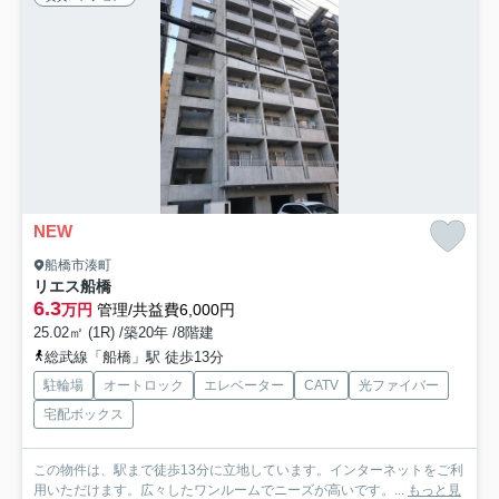
NEW
船橋市湊町
リエス船橋
6.3
万円
管理/共益費6,000円
25.02㎡ (1R) /築20年 /8階建
総武線「船橋」駅 徒歩13分
駐輪場
オートロック
エレベーター
CATV
光ファイバー
宅配ボックス
この物件は、駅まで徒歩13分に立地しています。インターネットをご利
用いただけます。広々したワンルームでニーズが高いです。...
もっと見