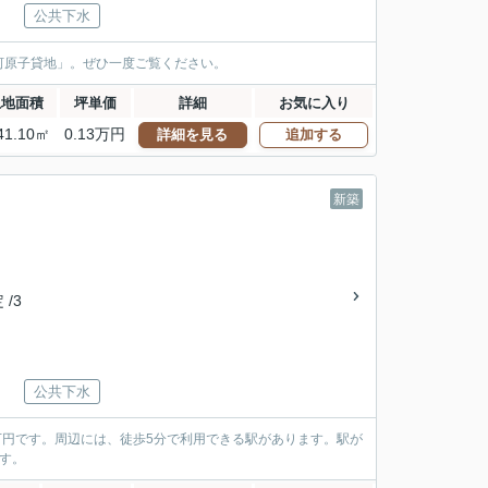
公共下水
河原子貸地」。ぜひ一度ご覧ください。
土地面積
坪単価
詳細
お気に入り
41.10㎡
0.13万円
詳細を見る
追加する
新築
 /3
公共下水
5万円です。周辺には、徒歩5分で利用できる駅があります。駅が
す。