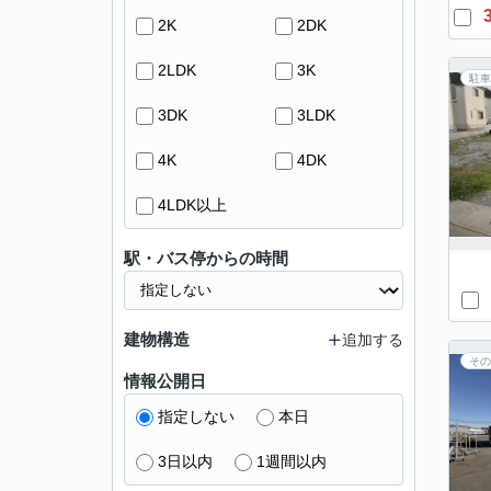
2K
2DK
2LDK
3K
駐車
3DK
3LDK
4K
4DK
4LDK以上
駅・バス停からの時間
建物構造
追加する
その
情報公開日
指定しない
本日
3日以内
1週間以内