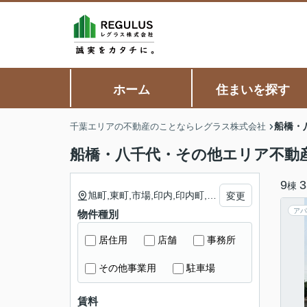
ホーム
住まいを探す
船橋・
千葉エリアの不動産のことならレグラス株式会社
船橋・八千代・その他エリア不動
9
3
棟
旭町,東町,市場,印内,印内町,大穴町,大神保町,海神,海神町,海神町西,海神町東,海神町南,金杉,金杉台,金杉町,金堀町,上山町,北本町,行田町,楠が山町,車方町,高野台,古作町,小野田町,小室町,米ケ崎町,古和釜町,栄町,咲が丘,潮見町,芝山,新高根,神保町,鈴身町,高瀬町,高根台,高根町,滝台町,田喜野井,坪井町,豊富町,夏見,夏見台,七林町,習志野,習志野台,西浦,西習志野,西船,二宮,飯山満町,浜町,東中山,東船橋,日の出,二子町,二和西,二和東,本郷町,本町,前原西,前原東,前貝塚町,馬込町,松が丘,丸山,三咲,三咲町,緑台,湊町,南海神,南本町,南三咲,みやぎ台,三山,宮本,本中山,八木が谷,八木が谷町,薬円台,山手,山野町,若松,行田,大穴北,大穴南,駿河台,滝台,薬園台町,古作,中野木,藤原,坪井西,坪井東,馬込西,神久保,大和田,大和田新田,勝田,勝田台,神野,上高野,萱田,萱田町,桑納,小池,佐山,島田,島田台,下高野,桑橋,高津,平戸,保品,堀の内,真木野,麦丸,村上,八千代台北,八千代台西,八千代台東,八千代台南,吉橋,米本,勝田台南,下市場,ゆりのき台,尾崎,緑が丘,高津東,大学町,村上南,勝田台北
変更
アパ
物件種別
居住用
店舗
事務所
その他事業用
駐車場
賃料