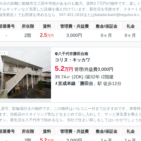
31分の距離に船橋市立三田中学校があるのも魅力。賃料2.7万円の物件です。楽し
テムキッチンなど充実した設備を備え付けています。新生活を失敗せず、スタート
実籾近くでお部屋を求めるなら、047-401-1818またはtukada-kanri@regulus-k.c..
部屋番号
所在階
賃料
管理費・共益費
敷金/保証金
礼金
2.5
-
2階
3,000円
0ヶ月
0ヶ月
万円
ート
八千代市
勝田台南
コリヌ・キッカワ
5.2
万円
管理/共益費3,000円
39.74㎡ (2DK) /築32年 /2階建
京成本線
「
勝田台
」駅 徒歩12分
入居可。駐輪場付きの物件です。この物件はバルコニー付きでおすすめです。来客時
ます。化粧品やスタイリング剤などをまとめて出し入れして、サッと身支度を整え
オシ。新生活を八千代市で始めるなら、当社で住まい探しをしてはいかがでしょうか。まずは04
部屋番号
所在階
賃料
管理費・共益費
敷金/保証金
礼金
5.2
-
2階
3,000円
1ヶ月
1ヶ月
万円