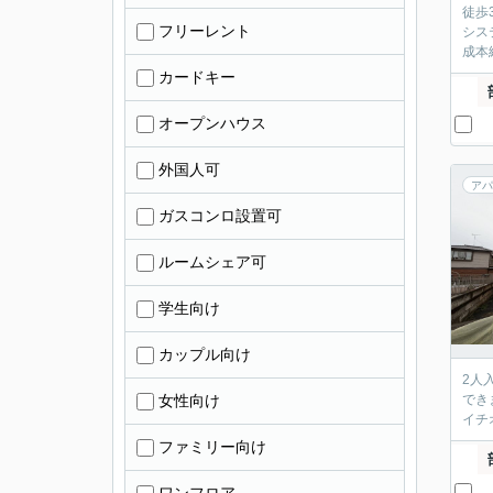
徒歩
フリーレント
シス
成本線
カードキー
オープンハウス
外国人可
アパ
ガスコンロ設置可
ルームシェア可
学生向け
カップル向け
2人
女性向け
でき
イチ
ファミリー向け