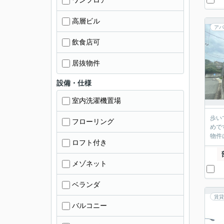
ワンフロア
高層ビル
アパ
飲食店可
居抜物件
設備・仕様
室内洗濯機置場
歩い
フローリング
めで
物件
ロフト付き
メゾネット
ベランダ
賃貸
バルコニー