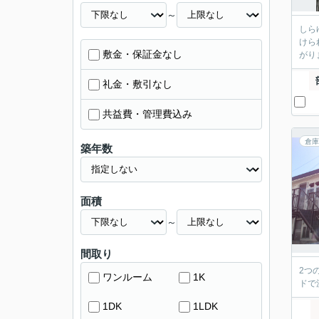
～
しら
けら
敷金・保証金なし
がり
礼金・敷引なし
共益費・管理費込み
倉庫
築年数
面積
～
間取り
2つ
ワンルーム
1K
ドで
1DK
1LDK