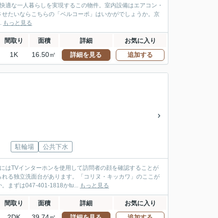
く快適な一人暮らしを実現するこの物件。室内設備はエアコン・
させたいならこちらの「ベルコーポ」はいかがでしょうか。京
.
もっと見る
間取り
面積
詳細
お気に入り
1K
16.50㎡
詳細を見る
追加する
駐輪場
公共下水
にはTVインターホンを使用して訪問者の顔を確認することが
られる独立洗面台があります。「コリヌ・キッカワ」のここが
7-401-1818かtu...
もっと見る
間取り
面積
詳細
お気に入り
2DK
39.74㎡
詳細を見る
追加する