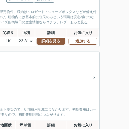
者限定物件。収納はクロゼット・シューズボックスなどが備え付
ので、建物内には基本的に住民のみという環境は安心感につな
イズ船橋塚田の空室情報ならコチラ。レグ...
もっと見る
間取り
面積
詳細
お気に入り
1K
23.31㎡
詳細を見る
追加する
敷金不要なので、初期費用削減につながります。初期費用はカー
不要なので、初期費用削減につながります。
土地面積
坪単価
詳細
お気に入り