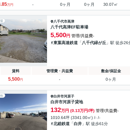
3.85
-
0ヶ月
0ヶ月
30.07㎡
万円
場
八千代市
高津
八千代高津EF駐車場
5,500
円
管理/共益費-
東葉高速鉄道
「
八千代緑が丘
」駅 徒歩26
賃料
管理費・共益費
敷金/保証金
5,500
-
0ヶ月
円
他
白井市
河原子
白井市河原子貸地
132
万円 (0.13万円/坪)
管理/共益費-
1010.64坪 (3341.00㎡) /- /-
北総鉄道
「
白井
」駅 徒歩61分