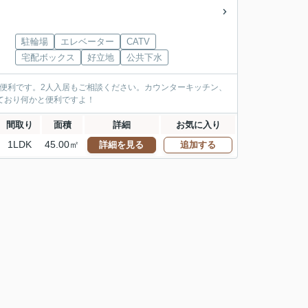
駐輪場
エレベーター
CATV
宅配ボックス
好立地
公共下水
も便利です。2人入居もご相談ください。カウンターキッチン、
ており何かと便利ですよ！
間取り
面積
詳細
お気に入り
1LDK
45.00㎡
詳細を見る
追加する