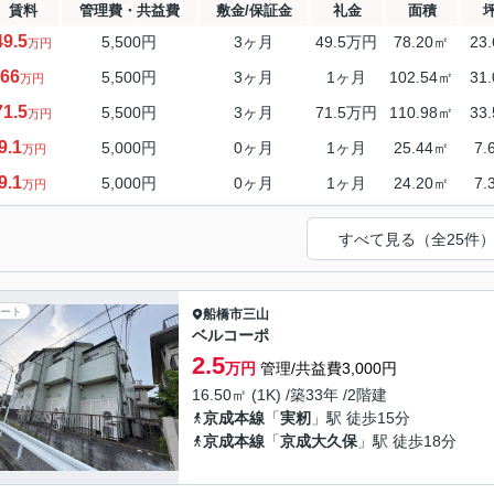
賃料
管理費・共益費
敷金/保証金
礼金
面積
49.5
5,500円
3ヶ月
49.5万円
78.20㎡
23
万円
66
5,500円
3ヶ月
1ヶ月
102.54㎡
31
万円
71.5
5,500円
3ヶ月
71.5万円
110.98㎡
33
万円
9.1
5,000円
0ヶ月
1ヶ月
25.44㎡
7.
万円
9.1
5,000円
0ヶ月
1ヶ月
24.20㎡
7.
万円
すべて見る（全25件
ート
船橋市
三山
ベルコーポ
2.5
万円
管理/共益費3,000円
16.50㎡ (1K) /築33年 /2階建
京成本線
「
実籾
」駅 徒歩15分
京成本線
「
京成大久保
」駅 徒歩18分