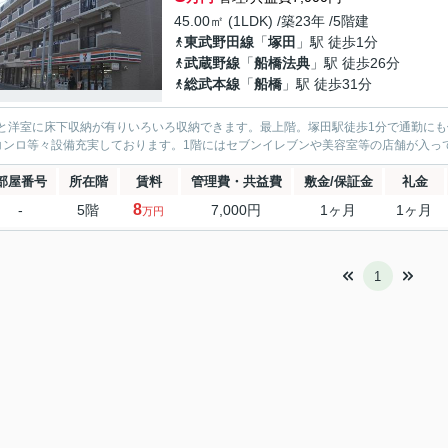
45.00㎡ (1LDK) /築23年 /5階建
東武野田線
「
塚田
」駅 徒歩1分
武蔵野線
「
船橋法典
」駅 徒歩26分
総武本線
「
船橋
」駅 徒歩31分
Kと洋室に床下収納が有りいろいろ収納できます。最上階。塚田駅徒歩1分で通勤に
コンロ等々設備充実しております。1階にはセブンイレブンや美容室等の店舗が入っ
部屋番号
所在階
賃料
管理費・共益費
敷金/保証金
礼金
8
-
5階
7,000円
1ヶ月
1ヶ月
万円
1