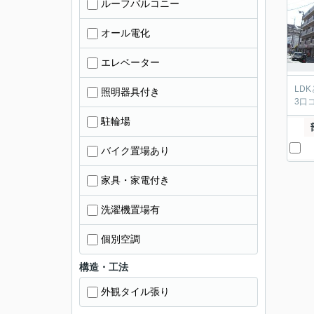
ルーフバルコニー
オール電化
エレベーター
LD
照明器具付き
3口
駐輪場
バイク置場あり
家具・家電付き
洗濯機置場有
個別空調
構造・工法
外観タイル張り