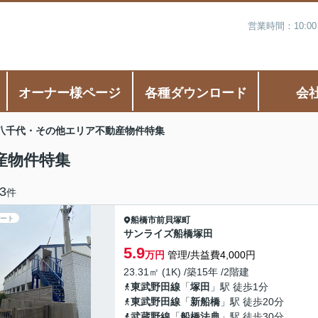
営業時間：10:0
オーナー様ページ
各種ダウンロード
会
八千代・その他エリア不動産物件特集
産物件特集
3
件
ート
船橋市
前貝塚町
サンライズ船橋塚田
5.9
万円
管理/共益費4,000円
23.31㎡ (1K) /築15年 /2階建
東武野田線
「
塚田
」駅 徒歩1分
東武野田線
「
新船橋
」駅 徒歩20分
武蔵野線
「
船橋法典
」駅 徒歩30分