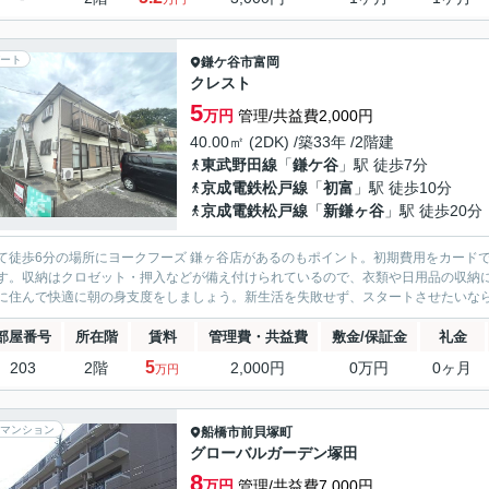
ート
鎌ケ谷市
富岡
クレスト
5
万円
管理/共益費2,000円
40.00㎡ (2DK) /築33年 /2階建
東武野田線
「
鎌ケ谷
」駅 徒歩7分
京成電鉄松戸線
「
初富
」駅 徒歩10分
京成電鉄松戸線
「
新鎌ヶ谷
」駅 徒歩20分
て徒歩6分の場所にヨークフーズ 鎌ヶ谷店があるのもポイント。初期費用をカード
す。収納はクロゼット・押入などが備え付けられているので、衣類や日用品の収納
に住んで快適に朝の身支度をしましょう。新生活を失敗せず、スタートさせたいなら
部屋番号
所在階
賃料
管理費・共益費
敷金/保証金
礼金
5
203
2階
2,000円
0万円
0ヶ月
万円
マンション
船橋市
前貝塚町
グローバルガーデン塚田
8
万円
管理/共益費7,000円