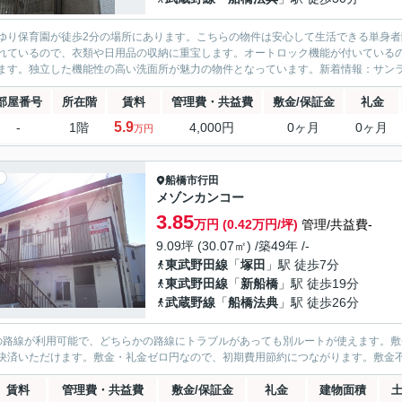
ゆり保育園が徒歩2分の場所にあります。こちらの物件は安心して生活できる単身
れているので、衣類や日用品の収納に重宝します。オートロック機能が付いている
ます。独立した機能性の高い洗面所が魅力の物件となっています。新着情報：サンラ
部屋番号
所在階
賃料
管理費・共益費
敷金/保証金
礼金
5.9
-
1階
4,000円
0ヶ月
0ヶ月
万円
船橋市
行田
メゾンカンコー
3.85
万円 (0.42万円/坪)
管理/共益費-
9.09坪 (30.07㎡) /築49年 /-
東武野田線
「
塚田
」駅 徒歩7分
東武野田線
「
新船橋
」駅 徒歩19分
武蔵野線
「
船橋法典
」駅 徒歩26分
の路線が利用可能で、どちらかの路線にトラブルがあっても別ルートが使えます。
決済いただけます。敷金・礼金ゼロ円なので、初期費用節約につながります。敷金
賃料
管理費・共益費
敷金/保証金
礼金
建物面積