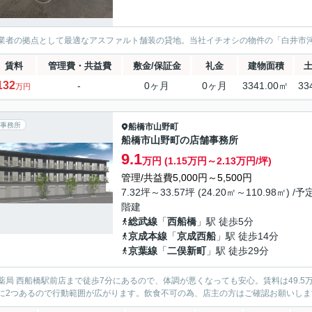
業者の拠点として最適なアスファルト舗装の貸地。当社イチオシの物件の「白井市
賃料
管理費・共益費
敷金/保証金
礼金
建物面積
132
-
0ヶ月
0ヶ月
3341.00㎡
33
万円
事務所
船橋市
山野町
船橋市山野町の店舗事務所
9.1
万円 (1.15万円～2.13万円/坪)
管理/共益費5,000円～5,500円
7.32坪～33.57坪 (24.20㎡～110.98㎡) /予定
階建
総武線
「
西船橋
」駅 徒歩5分
京成本線
「
京成西船
」駅 徒歩14分
京葉線
「
二俣新町
」駅 徒歩29分
薬局 西船橋駅前店まで徒歩7分にあるので、体調が悪くなっても安心。賃料は49.
に2つあるので行動範囲が広がります。飲食不可の為、店主の方はご確認お願いしま