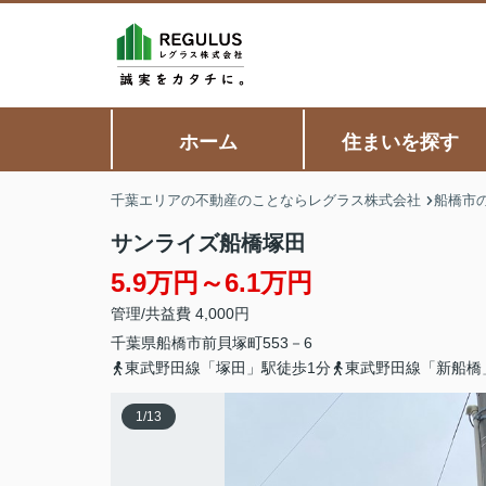
ホーム
住まいを探す
千葉エリアの不動産のことならレグラス株式会社
船橋市
サンライズ船橋塚田
5.9万円～6.1万円
管理/共益費 4,000円
千葉県
船橋市
前貝塚町
553－6
東武野田線「塚田」駅徒歩1分
東武野田線「新船橋
1
/
13