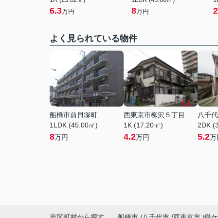
6.3
8
2
万円
万円
よく見られている物件
船橋市前貝塚町
西東京市柳沢５丁目
八千代
1LDK (45.00㎡)
1K (17.20㎡)
2DK (
8
4.2
5.2
万円
万円
万
市区町村から探す
船橋市
八千代市
西東京市
鎌ケ