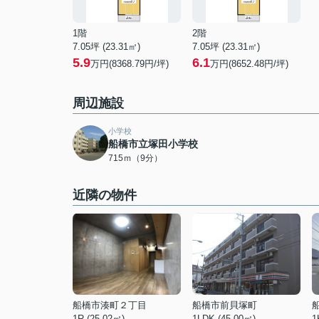
1階
2階
7.05坪 (23.31㎡)
7.05坪 (23.31㎡)
5.9
6.1
万円(8368.79円/坪)
万円(8652.48円/坪)
周辺施設
小学校
船橋市立塚田小学校
715ｍ（9分）
近隣の物件
船橋市湊町２丁目
船橋市前貝塚町
1R (25.02㎡)
1LDK (45.00㎡)
1