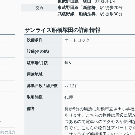
東武野田線
「
塚田
」駅 徒歩1分
東武野田線
「
新船橋
」駅 徒歩20分
交通
武蔵野線
「
船橋法典
」駅 徒歩30分
サンライズ船橋塚田の詳細情報
設備条件
オートロック
設備(その他)
-
駐車場/月額
無/-
用途地域
-
募集戸数 / 総戸数
- / 12戸
取引態様
代理
備考
徒歩9分の場所に船橋市立塚田小学校
分
あります。こちらの物件は周辺に駅が
分
つあるので電車へのアクセスが便利
件です。こちらの物件はアパートで
情報の見方
「サンライズ船橋塚田」のここがイ