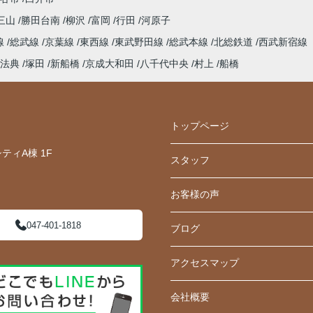
三山
勝田台南
柳沢
富岡
行田
河原子
線
総武線
京葉線
東西線
東武野田線
総武本線
北総鉄道
西武新宿線
法典
塚田
新船橋
京成大和田
八千代中央
村上
船橋
トップページ
ティA棟 1F
スタッフ
お客様の声
047-401-1818
ブログ
アクセスマップ
会社概要