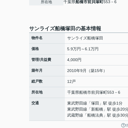
千葉県
船橋市
前貝塚町
553－6
所在地
サンライズ船橋塚田の基本情報
物件名
サンライズ船橋塚田
価格
5.9万円～6.1万円
管理/共益費
4,000円
築年月
2010年9月（築15年）
総戸数
12戸
所在地
千葉県
船橋市
前貝塚町
553－6
交通
東武野田線
「
塚田
」駅 徒歩1分
東武野田線
「
新船橋
」駅 徒歩20
武蔵野線
「
船橋法典
」駅 徒歩30