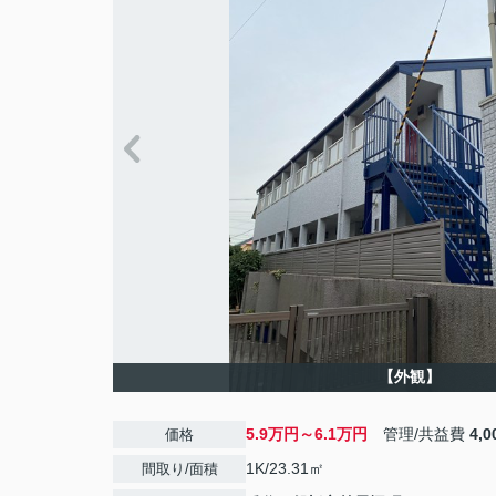
【外観】
5.9万円～6.1万円
管理/共益費
4,
価格
1K/23.31㎡
間取り/面積