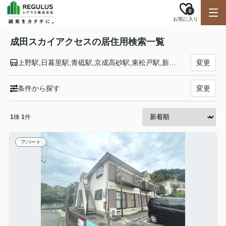
0
お気に入り
成田スカイアクセスの居住用検索一覧
上野駅,日暮里駅,青砥駅,京成高砂駅,東松戸駅,新鎌ヶ谷駅,千葉ニュータウン中央駅,印旛日本医大駅,成田湯川駅,空港第２ビル駅,成田空港駅
変更
条件から探す
変更
1
棟
1
件
アパート