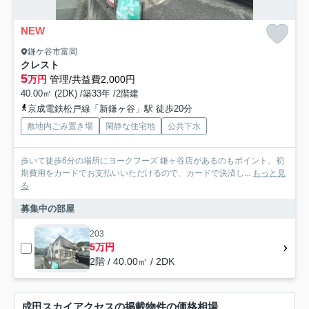
NEW
鎌ケ谷市富岡
クレスト
5
万円
管理/共益費2,000円
40.00㎡ (2DK) /築33年 /2階建
京成電鉄松戸線「新鎌ヶ谷」駅 徒歩20分
敷地内ごみ置き場
閑静な住宅地
公共下水
歩いて徒歩6分の場所にヨークフーズ 鎌ヶ谷店があるのもポイント。初
期費用をカードでお支払いいただけるので、カードで決済し...
もっと見
る
募集中の部屋
203
5万円
2階 / 40.00㎡ / 2DK
成田スカイアクセスの掲載物件の価格相場