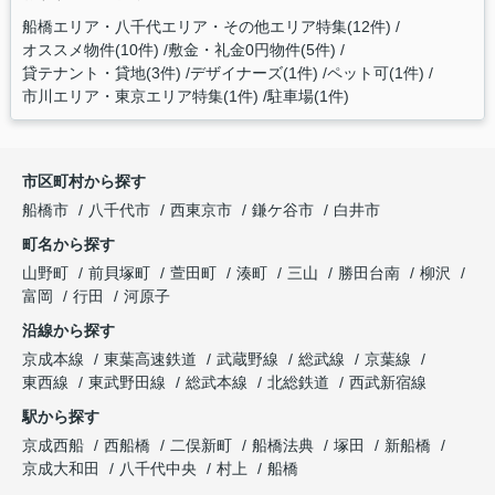
船橋エリア・八千代エリア・その他エリア特集(12件)
オススメ物件(10件)
敷金・礼金0円物件(5件)
貸テナント・貸地(3件)
デザイナーズ(1件)
ペット可(1件)
市川エリア・東京エリア特集(1件)
駐車場(1件)
市区町村から探す
船橋市
八千代市
西東京市
鎌ケ谷市
白井市
町名から探す
山野町
前貝塚町
萱田町
湊町
三山
勝田台南
柳沢
富岡
行田
河原子
沿線から探す
京成本線
東葉高速鉄道
武蔵野線
総武線
京葉線
東西線
東武野田線
総武本線
北総鉄道
西武新宿線
駅から探す
京成西船
西船橋
二俣新町
船橋法典
塚田
新船橋
京成大和田
八千代中央
村上
船橋