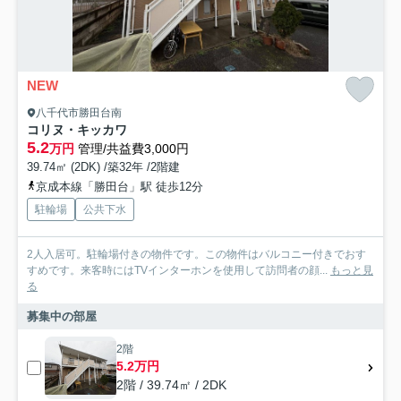
NEW
八千代市勝田台南
コリヌ・キッカワ
5.2
万円
管理/共益費3,000円
39.74㎡ (2DK) /築32年 /2階建
京成本線「勝田台」駅 徒歩12分
駐輪場
公共下水
2人入居可。駐輪場付きの物件です。この物件はバルコニー付きでおす
すめです。来客時にはTVインターホンを使用して訪問者の顔...
もっと見
る
募集中の部屋
2階
5.2万円
2階 / 39.74㎡ / 2DK