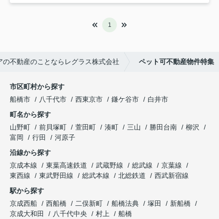
1
アの不動産のことならレグラス株式会社
ペット可不動産物件特集
市区町村から探す
船橋市
八千代市
西東京市
鎌ケ谷市
白井市
町名から探す
山野町
前貝塚町
萱田町
湊町
三山
勝田台南
柳沢
富岡
行田
河原子
沿線から探す
京成本線
東葉高速鉄道
武蔵野線
総武線
京葉線
東西線
東武野田線
総武本線
北総鉄道
西武新宿線
駅から探す
京成西船
西船橋
二俣新町
船橋法典
塚田
新船橋
京成大和田
八千代中央
村上
船橋