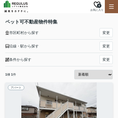
0
お気に入り
ペット可不動産物件特集
市区町村から探す
変更
沿線・駅から探す
変更
条件から探す
変更
1
棟
1
件
アパート