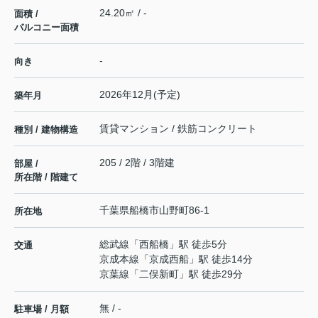
24.20㎡ / -
面積 /
バルコニー面積
-
向き
2026年12月(予定)
築年月
賃貸マンション / 鉄筋コンクリート
種別 / 建物構造
205 / 2階 / 3階建
部屋 /
所在階 / 階建て
千葉県
船橋市
山野町
86-1
所在地
総武線
「
西船橋
」駅 徒歩5分
交通
京成本線
「
京成西船
」駅 徒歩14分
京葉線
「
二俣新町
」駅 徒歩29分
無 / -
駐車場 / 月額