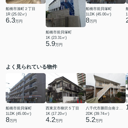
船橋市湊町２丁目
船橋市前貝塚町
1R (25.02㎡)
1LDK (45.00㎡)
1
6.3
8
万円
万円
船橋市前貝塚町
1K (23.31㎡)
5.9
万円
よく見られている物件
1
船橋市前貝塚町
西東京市柳沢５丁目
八千代市勝田台南２丁目
1LDK (45.00㎡)
1K (17.20㎡)
2DK (39.74㎡)
8
4.2
5.2
万円
万円
万円