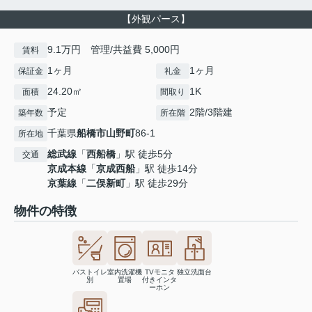
【外観パース】
9.1万円 管理/共益費 5,000円
賃料
1ヶ月
1ヶ月
保証金
礼金
24.20㎡
1K
面積
間取り
予定
2階/3階建
築年数
所在階
千葉県
船橋市
山野町
86-1
所在地
総武線
「
西船橋
」駅 徒歩5分
交通
京成本線
「
京成西船
」駅 徒歩14分
京葉線
「
二俣新町
」駅 徒歩29分
物件の特徴
バストイレ
室内洗濯機
TVモニタ
独立洗面台
別
置場
付きインタ
ーホン