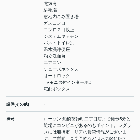
電気有
駐輪場
敷地内ごみ置き場
ガスコンロ
コンロ２口以上
システムキッチン
バス・トイレ別
温水洗浄便座
独立洗面台
エアコン
シューズボックス
オートロック
TVモニタ付インターホン
宅配ボックス
-
設備(その他)
ローソン 船橋葛飾町二丁目店まで徒歩5分と
備考
近場にコンビニがあるのもポイント。レグラ
スには船橋市エリアの賃貸情報がございま
す。ご質問、見学予約などはお気軽に047-