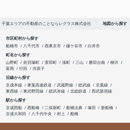
千葉エリアの不動産のことならレグラス株式会社
地図から探す
市区町村から探す
船橋市
八千代市
西東京市
鎌ケ谷市
白井市
町名から探す
山野町
前貝塚町
萱田町
湊町
三山
勝田台南
柳沢
富岡
行田
河原子
沿線から探す
京成本線
東葉高速鉄道
武蔵野線
総武線
京葉線
東西線
東武野田線
総武本線
北総鉄道
西武新宿線
駅から探す
京成西船
西船橋
二俣新町
船橋法典
塚田
新船橋
京成大和田
八千代中央
村上
船橋