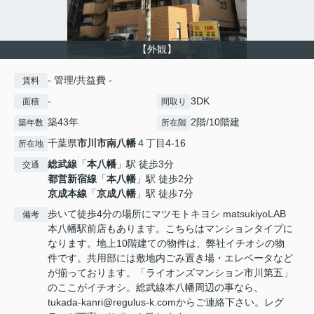
【外観】
- 管理/共益費 -
賃料
-
3DK
面積
間取り
築43年
2階/10階建
築年数
所在階
千葉県
市川市
南八幡
４丁目4-16
所在地
総武線
「
本八幡
」駅 徒歩3分
交通
都営新宿線
「
本八幡
」駅 徒歩2分
京成本線
「
京成八幡
」駅 徒歩7分
歩いて徒歩4分の場所にマツモトキヨシ matsukiyoLAB
備考
本八幡駅前店もあります。こちらはマンションタイプに
なります。地上10階建ての物件は、弊社イチオシの物
件です。共用部には敷地内ごみ置き場・エレベータなど
が揃っております。「ライオンズマンション市川第五」
のここがイチオシ。総武線本八幡周辺の事なら、
tukada-kanri@regulus-k.comからご連絡下さい。レグ