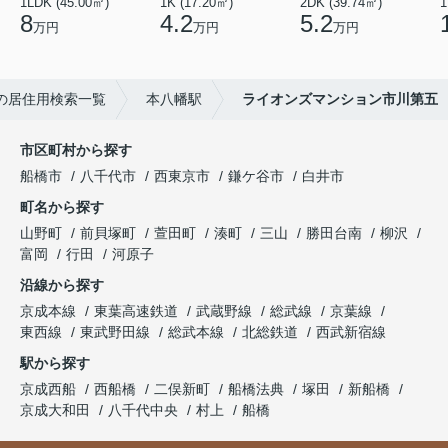
1LDK (45.00㎡)
1K (17.20㎡)
2DK (39.74㎡)
1
8
4.2
5.2
万円
万円
万円
の居住用検索一覧
本八幡駅
ライオンズマンション市川第五
市区町村から探す
船橋市
八千代市
西東京市
鎌ケ谷市
白井市
町名から探す
山野町
前貝塚町
萱田町
湊町
三山
勝田台南
柳沢
富岡
行田
河原子
沿線から探す
京成本線
東葉高速鉄道
武蔵野線
総武線
京葉線
東西線
東武野田線
総武本線
北総鉄道
西武新宿線
駅から探す
京成西船
西船橋
二俣新町
船橋法典
塚田
新船橋
京成大和田
八千代中央
村上
船橋