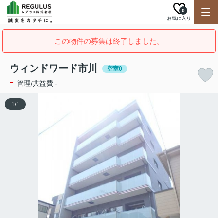
0
お気に入り
この物件の募集は終了しました。
ウィンドワード市川
空室0
-
管理/共益費 -
1
/
1