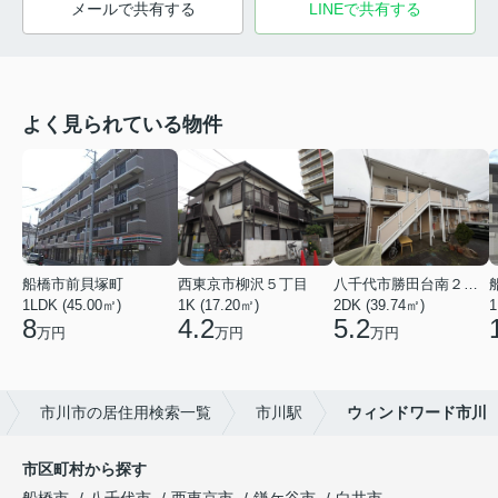
メールで共有する
LINEで共有する
よく見られている物件
船橋市前貝塚町
西東京市柳沢５丁目
八千代市勝田台南２丁目
1LDK (45.00㎡)
1K (17.20㎡)
2DK (39.74㎡)
1
8
4.2
5.2
万円
万円
万円
市川市の居住用検索一覧
市川駅
ウィンドワード市川
市区町村から探す