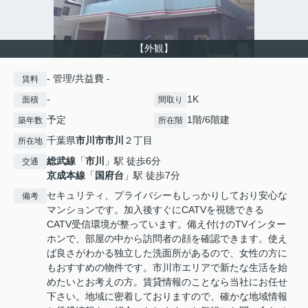
【外観】
- 管理/共益費 -
賃料
-
1K
面積
間取り
予定
1階/6階建
築年数
所在階
千葉県
市川市
市川
２丁目
所在地
総武線
「
市川
」駅 徒歩6分
交通
京成本線
「
国府台
」駅 徒歩7分
セキュリティ、プライバシーもしっかりしており安心な
備考
マンションです。加入後すぐにCATVを視聴できる
CATV受信環境が整っています。備え付けのTVインター
ホンで、部屋の中から訪問者の顔を確認できます。使え
ば良さがわかる独立した洗面所があるので、女性の方に
もおすすめの物件です。市川市エリアで新たな生活を始
めたいとお考えの方。賃貸情報のことなら当社にお任せ
下さい。地域に密着しておりますので、確かな地域情報