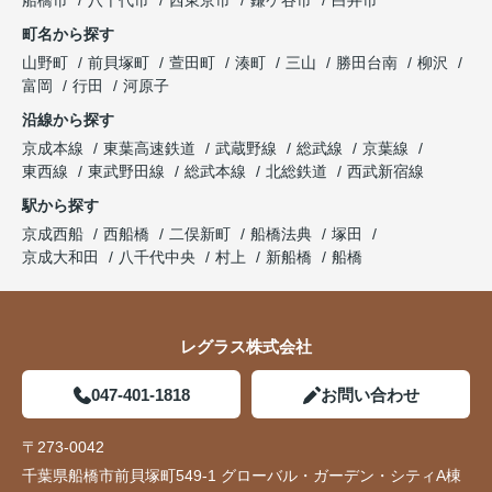
船橋市
八千代市
西東京市
鎌ケ谷市
白井市
町名から探す
山野町
前貝塚町
萱田町
湊町
三山
勝田台南
柳沢
富岡
行田
河原子
沿線から探す
京成本線
東葉高速鉄道
武蔵野線
総武線
京葉線
東西線
東武野田線
総武本線
北総鉄道
西武新宿線
駅から探す
京成西船
西船橋
二俣新町
船橋法典
塚田
京成大和田
八千代中央
村上
新船橋
船橋
レグラス株式会社
047-401-1818
お問い合わせ
〒273-0042
千葉県船橋市前貝塚町549-1 グローバル・ガーデン・シティA棟