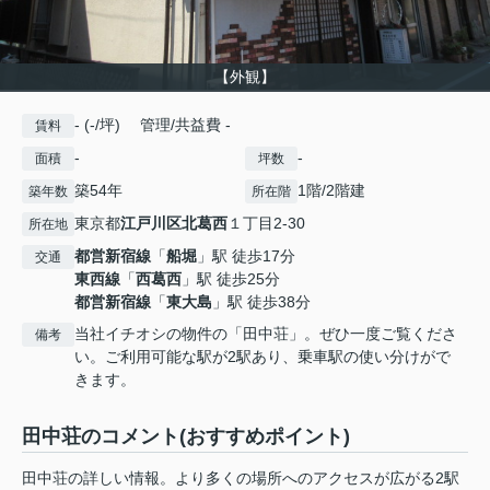
【外観】
- (-/坪) 管理/共益費 -
賃料
-
-
面積
坪数
築54年
1階/2階建
築年数
所在階
東京都
江戸川区
北葛西
１丁目2-30
所在地
都営新宿線
「
船堀
」駅 徒歩17分
交通
東西線
「
西葛西
」駅 徒歩25分
都営新宿線
「
東大島
」駅 徒歩38分
当社イチオシの物件の「田中荘」。ぜひ一度ご覧くださ
備考
い。ご利用可能な駅が2駅あり、乗車駅の使い分けがで
きます。
田中荘のコメント(おすすめポイント)
田中荘の詳しい情報。より多くの場所へのアクセスが広がる2駅