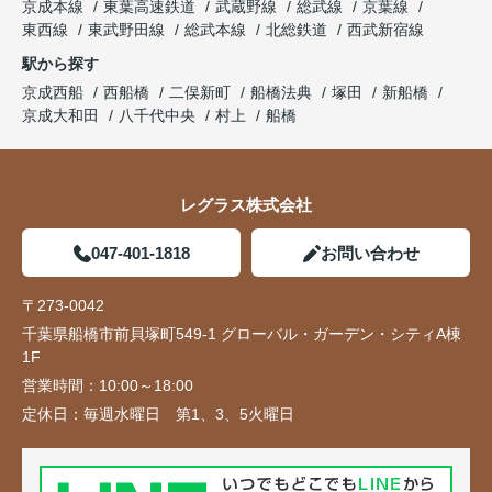
京成本線
東葉高速鉄道
武蔵野線
総武線
京葉線
東西線
東武野田線
総武本線
北総鉄道
西武新宿線
駅から探す
京成西船
西船橋
二俣新町
船橋法典
塚田
新船橋
京成大和田
八千代中央
村上
船橋
レグラス株式会社
047-401-1818
お問い合わせ
〒273-0042
千葉県船橋市前貝塚町549-1 グローバル・ガーデン・シティA棟
1F
営業時間：
10:00～18:00
定休日：
毎週水曜日 第1、3、5火曜日