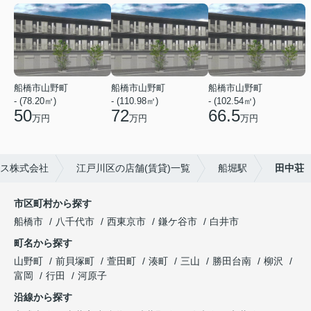
船橋市山野町
船橋市山野町
船橋市山野町
- (78.20㎡)
- (110.98㎡)
- (102.54㎡)
50
72
66.5
万円
万円
万円
ス株式会社
江戸川区の店舗(賃貸)一覧
船堀駅
田中荘
市区町村から探す
船橋市
八千代市
西東京市
鎌ケ谷市
白井市
町名から探す
山野町
前貝塚町
萱田町
湊町
三山
勝田台南
柳沢
富岡
行田
河原子
沿線から探す