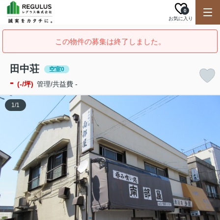
0
お気に入り
この物件の募集は終了しました。
田中荘
空室0
-
(-/坪)
管理/共益費 -
1
/
1