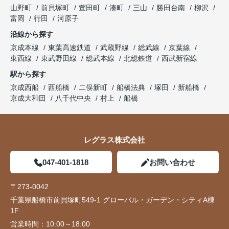
山野町
前貝塚町
萱田町
湊町
三山
勝田台南
柳沢
富岡
行田
河原子
沿線から探す
京成本線
東葉高速鉄道
武蔵野線
総武線
京葉線
東西線
東武野田線
総武本線
北総鉄道
西武新宿線
駅から探す
京成西船
西船橋
二俣新町
船橋法典
塚田
新船橋
京成大和田
八千代中央
村上
船橋
レグラス株式会社
047-401-1818
お問い合わせ
〒273-0042
千葉県船橋市前貝塚町549-1 グローバル・ガーデン・シティA棟
1F
営業時間：
10:00～18:00