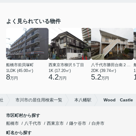
よく見られている物件
船橋市前貝塚町
西東京市柳沢５丁目
八千代市勝田台南２丁目
1LDK (45.00㎡)
1K (17.20㎡)
2DK (39.74㎡)
1
8
4.2
5.2
万円
万円
万円
社
市川市の居住用検索一覧
本八幡駅
Wood Castle
市区町村から探す
船橋市
八千代市
西東京市
鎌ケ谷市
白井市
町名から探す