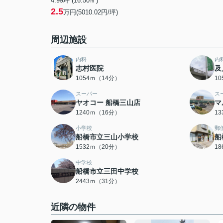
4.99坪 (16.50㎡)
2.5
万円(5010.02円/坪)
周辺施設
内科
内
志村医院
及
1054ｍ（14分）
1
スーパー
ス
ヤオコー 船橋三山店
マ
1240ｍ（16分）
1
小学校
郵
船橋市立三山小学校
船
1532ｍ（20分）
1
中学校
船橋市立三田中学校
2443ｍ（31分）
近隣の物件