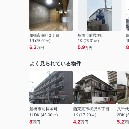
船橋市湊町２丁目
船橋市前貝塚町
1R (25.02㎡)
1K (23.31㎡)
1
6.3
5.9
8
万円
万円
よく見られている物件
船橋市前貝塚町
西東京市柳沢５丁目
八千代
1LDK (45.00㎡)
1K (17.20㎡)
2DK (
8
4.2
5.2
万円
万円
万