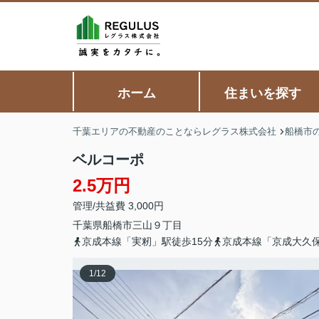
ホーム
住まいを探す
千葉エリアの不動産のことならレグラス株式会社
船橋市
ベルコーポ
2.5万円
管理/共益費 3,000円
千葉県
船橋市
三山
９丁目
京成本線「実籾」駅徒歩15分
京成本線「京成大久保
1
/
12