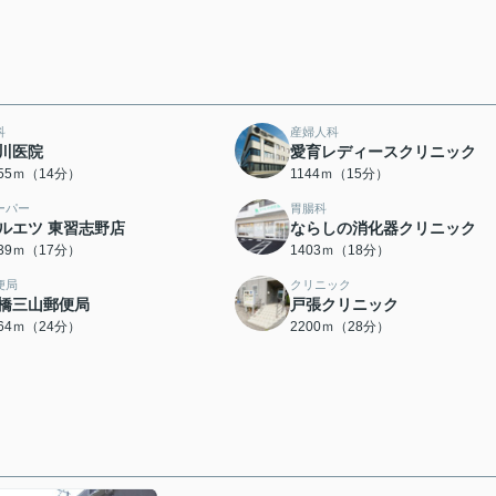
科
産婦人科
川医院
愛育レディースクリニック
055ｍ（14分）
1144ｍ（15分）
ーパー
胃腸科
ルエツ 東習志野店
ならしの消化器クリニック
339ｍ（17分）
1403ｍ（18分）
便局
クリニック
橋三山郵便局
戸張クリニック
864ｍ（24分）
2200ｍ（28分）