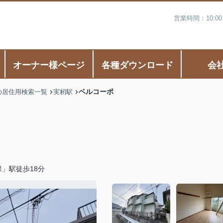
営業時間：10:0
オーナー様ページ
各種ダウンロード
会
ベルコーポ
の居住用検索一覧
実籾駅
」駅徒歩18分