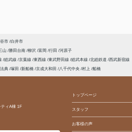
谷市
白井市
三山
勝田台南
柳沢
富岡
行田
河原子
線
総武線
京葉線
東西線
東武野田線
総武本線
北総鉄道
西武新宿線
法典
塚田
新船橋
京成大和田
八千代中央
村上
船橋
トップページ
ティA棟 1F
スタッフ
お客様の声