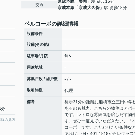
京成本線
「
実籾
」駅 徒歩15分
交通
京成本線
「
京成大久保
」駅 徒歩18分
ベルコーポの詳細情報
設備条件
設備(その他)
-
駐車場/月額
無/-
用途地域
-
募集戸数 / 総戸数
- / -
取引態様
代理
備考
徒歩31分の距離に船橋市立三田中学
あるのも魅力。こちらの物件はアパ
8分
です。レトロな雰囲気を醸しだす物
情報の見方
す。ぜひ一度見ていただきたい、「
コーポ」です。こだわりたい条件な
あれば、047-401-1818からレグラス