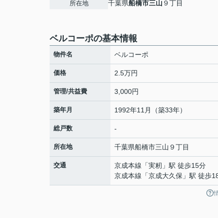
千葉県
船橋市
三山
９丁目
所在地
ベルコーポの基本情報
物件名
ベルコーポ
価格
2.5万円
管理/共益費
3,000円
築年月
1992年11月（築33年）
総戸数
-
所在地
千葉県
船橋市
三山
９丁目
交通
京成本線
「
実籾
」駅 徒歩15分
京成本線
「
京成大久保
」駅 徒歩1