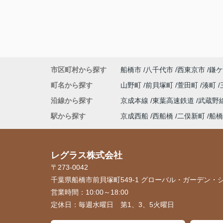
市区町村から探す
船橋市
八千代市
西東京市
鎌ケ
町名から探す
山野町
前貝塚町
萱田町
湊町
沿線から探す
京成本線
東葉高速鉄道
武蔵野
駅から探す
京成西船
西船橋
二俣新町
船橋
レグラス株式会社
〒273-0042
千葉県船橋市前貝塚町549-1 グローバル・ガーデン・シ
営業時間：
10:00～18:00
定休日：
毎週水曜日 第1、3、5火曜日