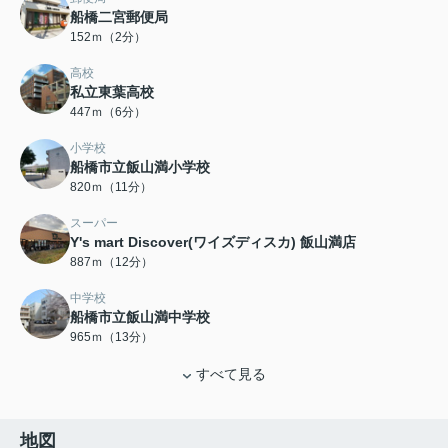
船橋二宮郵便局
152ｍ（2分）
高校
私立東葉高校
447ｍ（6分）
小学校
船橋市立飯山満小学校
820ｍ（11分）
スーパー
Y's mart Discover(ワイズディスカ) 飯山満店
887ｍ（12分）
中学校
船橋市立飯山満中学校
965ｍ（13分）
すべて見る
地図