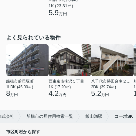
1K (23.31㎡)
5.9
万円
よく見られている物件
船橋市前貝塚町
西東京市柳沢５丁目
八千代市勝田台南２丁目
1LDK (45.00㎡)
1K (17.20㎡)
2DK (39.74㎡)
1
8
4.2
5.2
万円
万円
万円
株式会社
船橋市の居住用検索一覧
飯山満駅
コーポSK
市区町村から探す