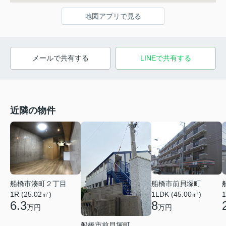
地図アプリで見る
メールで共有する
LINEで共有する
近隣の物件
船橋市湊町２丁目
船橋市前貝塚町
1R (25.02㎡)
1LDK (45.00㎡)
1
6.3
8
万円
万円
船橋市前貝塚町