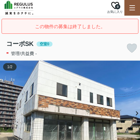
0
お気に入り
この物件の募集は終了しました。
コーポSK
空室0
-
管理/共益費 -
1
/
2