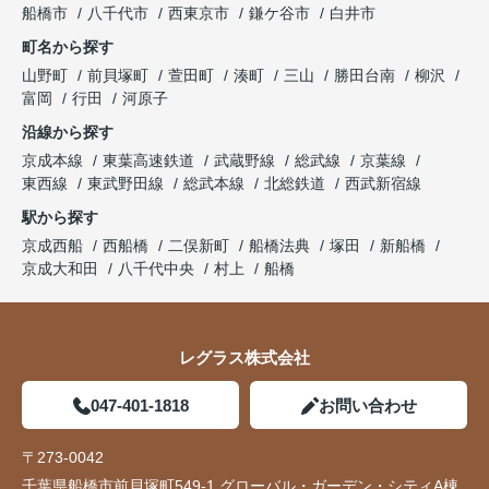
船橋市
八千代市
西東京市
鎌ケ谷市
白井市
町名から探す
山野町
前貝塚町
萱田町
湊町
三山
勝田台南
柳沢
富岡
行田
河原子
沿線から探す
京成本線
東葉高速鉄道
武蔵野線
総武線
京葉線
東西線
東武野田線
総武本線
北総鉄道
西武新宿線
駅から探す
京成西船
西船橋
二俣新町
船橋法典
塚田
新船橋
京成大和田
八千代中央
村上
船橋
レグラス株式会社
047-401-1818
お問い合わせ
〒273-0042
千葉県船橋市前貝塚町549-1 グローバル・ガーデン・シティA棟