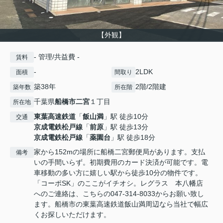
【外観】
- 管理/共益費 -
賃料
-
2LDK
面積
間取り
築38年
2階/2階建
築年数
所在階
千葉県
船橋市
二宮
１丁目
所在地
東葉高速鉄道
「
飯山満
」駅 徒歩10分
交通
京成電鉄松戸線
「
前原
」駅 徒歩13分
京成電鉄松戸線
「
薬園台
」駅 徒歩18分
家から152mの場所に船橋二宮郵便局があります。支払
備考
いの手間いらず。初期費用のカード決済が可能です。電
車移動の多い方に嬉しい駅から徒歩10分の物件です。
「コーポSK」のここがイチオシ。レグラス 本八幡店
へのご連絡は、こちらの047-314-8033からお願い致し
ます。船橋市の東葉高速鉄道飯山満周辺なら当社で幅広
くお探しいただけます。