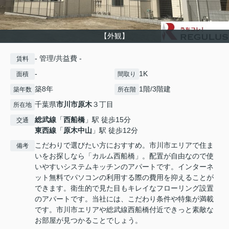
【外観】
- 管理/共益費 -
賃料
-
1K
面積
間取り
築8年
1階/3階建
築年数
所在階
千葉県
市川市
原木
３丁目
所在地
総武線
「
西船橋
」駅 徒歩15分
交通
東西線
「
原木中山
」駅 徒歩12分
こだわりで選びたい方におすすめ。市川市エリアで住ま
備考
いをお探しなら「カルム西船橋」。配置が自由なので使
いやすいシステムキッチンのアパートです。インターネ
ット無料でパソコンの利用する際の費用を抑えることが
できます。衛生的で見た目もキレイなフローリング設置
のアパートです。当社には、こだわり条件や特集が満載
です。市川市エリアや総武線西船橋付近できっと素敵な
お部屋が見つかることでしょう。