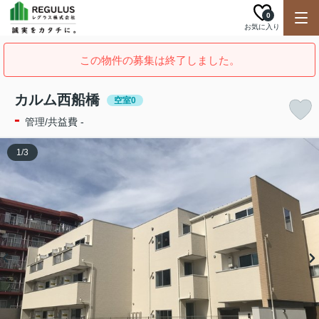
0
お気に入り
この物件の募集は終了しました。
カルム西船橋
空室0
-
管理/共益費 -
1
/
3