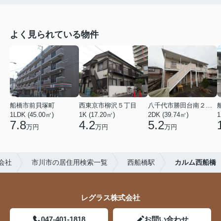
よく見られている物件
船橋市前貝塚町
西東京市柳沢５丁目
八千代市勝田台南２丁目
1LDK (45.00㎡)
1K (17.20㎡)
2DK (39.74㎡)
1
7.8
4.2
5.2
万円
万円
万円
会社
市川市の居住用検索一覧
西船橋駅
カルム西船橋
レグラス株式会社
047-401-1818
お問い合わせ