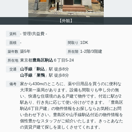
【外観】
- 管理/共益費 -
賃料
-
1DK
面積
間取り
築5年
1-2階/3階建
築年数
所在階
東京都
豊島区
駒込
６丁目5-24
所在地
山手線
「
駒込
」駅 徒歩8分
交通
山手線
「
巣鴨
」駅 徒歩8分
家から430mのところに、薬や日用品を買うのに便利な
備考
大澤第一薬局があります。設備も間取りも申し分の無
い、快適な住環境のある戸建て物件です。付近に駅が2
駅あり、行き先に応じて使い分けができます。「豊島区
駒込6丁目戸建」の物件情報をお探しならお気軽にお問
い合わせ下さい。豊島区や山手線駒込付近の物件情報を
個性豊かなスタッフがご紹介いたします。きっとあなた
の賃貸戸建て探しを楽しくさせてくれます。