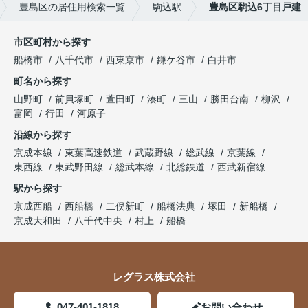
豊島区の居住用検索一覧
駒込駅
豊島区駒込6丁目戸建
市区町村から探す
船橋市
八千代市
西東京市
鎌ケ谷市
白井市
町名から探す
山野町
前貝塚町
萱田町
湊町
三山
勝田台南
柳沢
富岡
行田
河原子
沿線から探す
京成本線
東葉高速鉄道
武蔵野線
総武線
京葉線
東西線
東武野田線
総武本線
北総鉄道
西武新宿線
駅から探す
京成西船
西船橋
二俣新町
船橋法典
塚田
新船橋
京成大和田
八千代中央
村上
船橋
レグラス株式会社
047-401-1818
お問い合わせ