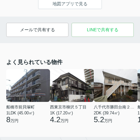
地図アプリで見る
メールで共有する
LINEで共有する
よく見られている物件
船橋市前貝塚町
西東京市柳沢５丁目
八千代市勝田台南２丁目
1LDK (45.00㎡)
1K (17.20㎡)
2DK (39.74㎡)
1
8
4.2
5.2
万円
万円
万円