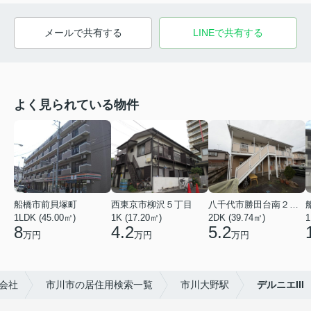
メールで共有する
LINEで共有する
よく見られている物件
船橋市前貝塚町
西東京市柳沢５丁目
八千代市勝田台南２丁目
1LDK (45.00㎡)
1K (17.20㎡)
2DK (39.74㎡)
1
8
4.2
5.2
万円
万円
万円
会社
市川市の居住用検索一覧
市川大野駅
デルニエIII