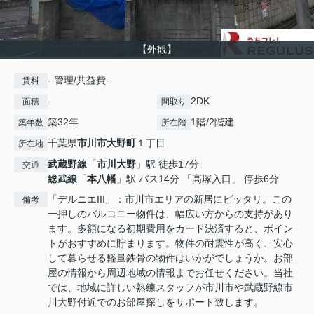
【外観】
- 管理/共益費 -
賃料
-
2DK
面積
間取り
築32年
1階/2階建
築年数
所在階
千葉県
市川市
大野町
１丁目
所在地
武蔵野線
「
市川大野
」駅 徒歩17分
交通
総武線
「
本八幡
」駅 バス14分 「高塚入口」 停歩6分
「デルニエIII」：市川市エリアの新居にピッタリ。この
備考
一押しのバルコニー物件は、幅広い方からの支持があり
ます。多額になる初期費用をカード決済すると、ポイン
トがおすすめに貯まります。物件の耐震性が高く、安心
して暮らせる軽量鉄骨の物件はいかがでしょうか。お部
屋の情報から周辺地域の情報までお任せください。当社
では、地域に詳しい熟練スタッフが市川市や武蔵野線市
川大野付近でのお部屋探しをサポート致します。