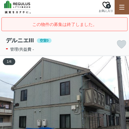
0
お気に入り
この物件の募集は終了しました。
デルニエIII
空室0
-
管理/共益費 -
1
/
4