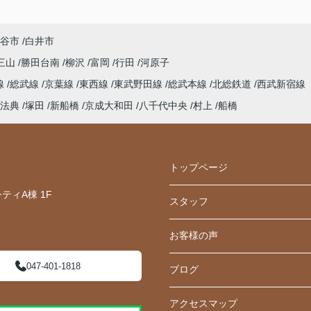
谷市
白井市
三山
勝田台南
柳沢
富岡
行田
河原子
線
総武線
京葉線
東西線
東武野田線
総武本線
北総鉄道
西武新宿線
法典
塚田
新船橋
京成大和田
八千代中央
村上
船橋
トップページ
ティA棟 1F
スタッフ
お客様の声
047-401-1818
ブログ
アクセスマップ