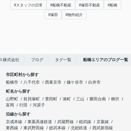
#スタッフの日常
#船橋不動産
#塚田不動産
#船橋
#塚田
#物件紹介
ス株式会社
ブログ
タグ一覧
船橋エリアのブログ一覧
市区町村から探す
船橋市
八千代市
西東京市
鎌ケ谷市
白井市
町名から探す
山野町
前貝塚町
萱田町
湊町
三山
勝田台南
柳沢
富岡
行田
河原子
沿線から探す
京成本線
東葉高速鉄道
武蔵野線
総武線
京葉線
東西線
東武野田線
総武本線
北総鉄道
西武新宿線