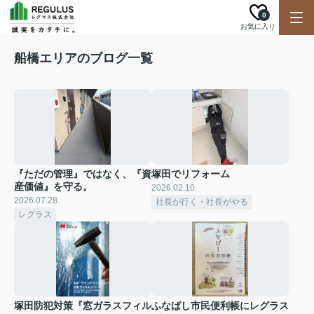
0
お気に入り
船橋エリアのブログ一覧
『ただの管理』ではなく、『資
塚田でリフォーム
産価値』を守る。
2026.02.10
2026.07.28
社長が行く・社長がやる
レグラス
塚田防犯対策『窓ガラスフィル
ふなばし市民便利帳にレグラス