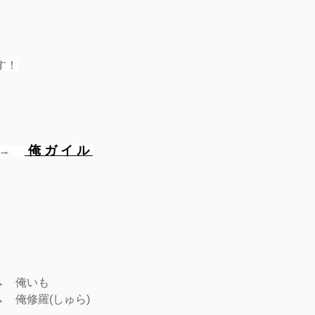
す
！
俺 ガ イ ル
 →
→ 俺いも
俺修羅(しゅら)