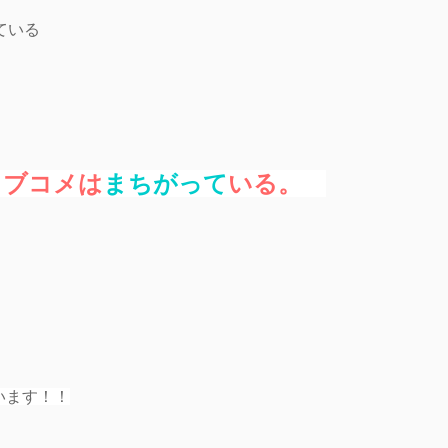
ている
ラブコメは
まちがって
いる。
います！！