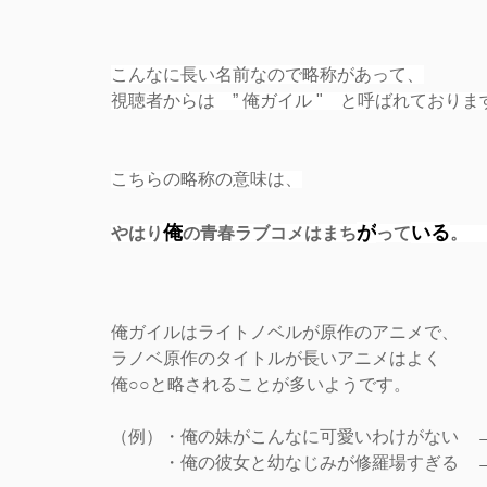
こんなに長い名前なので略称があって、
視聴者からは ” 俺ガイル " と呼ばれておりま
こちらの略称の意味は、
俺
が
いる
やはり
の青春ラブコメはまち
って
。
俺ガイルはライトノベルが原作のアニメで、
ラノベ原作のタイトルが長いアニメはよく
俺○○と略されることが多いようです。
（例）・俺の妹がこんなに可愛いわけがない 
・俺の彼女と幼なじみが修羅場すぎる → 