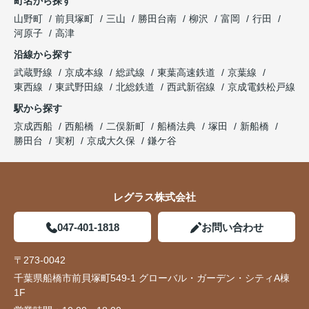
町名から探す
山野町
前貝塚町
三山
勝田台南
柳沢
富岡
行田
河原子
高津
沿線から探す
武蔵野線
京成本線
総武線
東葉高速鉄道
京葉線
東西線
東武野田線
北総鉄道
西武新宿線
京成電鉄松戸線
駅から探す
京成西船
西船橋
二俣新町
船橋法典
塚田
新船橋
勝田台
実籾
京成大久保
鎌ケ谷
レグラス株式会社
047-401-1818
お問い合わせ
〒273-0042
千葉県船橋市前貝塚町549-1 グローバル・ガーデン・シティA棟
1F