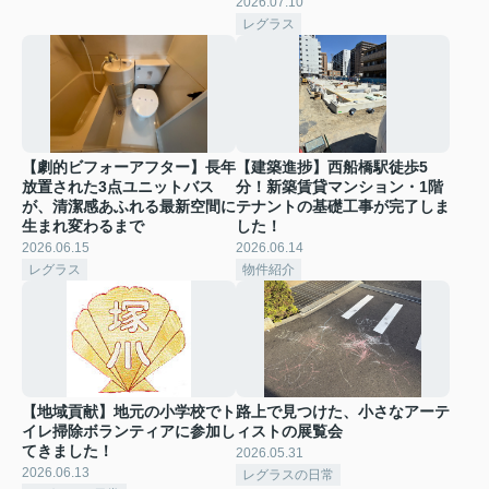
2026.07.10
レグラス
【劇的ビフォーアフター】長年
【建築進捗】西船橋駅徒歩5
放置された3点ユニットバス
分！新築賃貸マンション・1階
が、清潔感あふれる最新空間に
テナントの基礎工事が完了しま
生まれ変わるまで
した！
2026.06.15
2026.06.14
レグラス
物件紹介
【地域貢献】地元の小学校でト
路上で見つけた、小さなアーテ
イレ掃除ボランティアに参加し
ィストの展覧会
てきました！
2026.05.31
2026.06.13
レグラスの日常