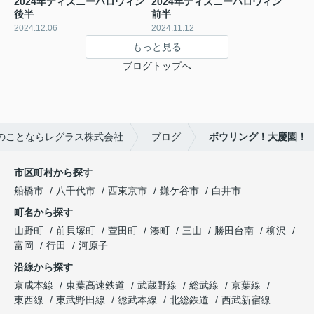
2024年ディズニーハロウィン
2024年ディズニーハロウィン
後半
前半
2024.12.06
2024.11.12
もっと見る
ブログトップへ
のことならレグラス株式会社
ブログ
ボウリング！大慶園！
市区町村から探す
船橋市
八千代市
西東京市
鎌ケ谷市
白井市
町名から探す
山野町
前貝塚町
萱田町
湊町
三山
勝田台南
柳沢
富岡
行田
河原子
沿線から探す
京成本線
東葉高速鉄道
武蔵野線
総武線
京葉線
東西線
東武野田線
総武本線
北総鉄道
西武新宿線