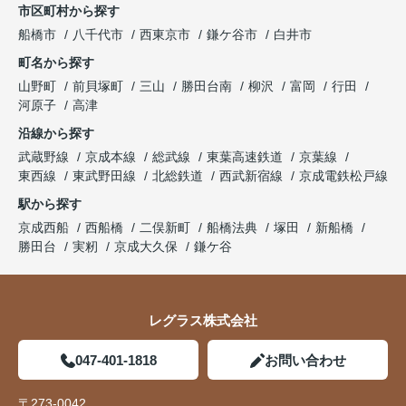
市区町村から探す
船橋市
八千代市
西東京市
鎌ケ谷市
白井市
町名から探す
山野町
前貝塚町
三山
勝田台南
柳沢
富岡
行田
河原子
高津
沿線から探す
武蔵野線
京成本線
総武線
東葉高速鉄道
京葉線
東西線
東武野田線
北総鉄道
西武新宿線
京成電鉄松戸線
駅から探す
京成西船
西船橋
二俣新町
船橋法典
塚田
新船橋
勝田台
実籾
京成大久保
鎌ケ谷
レグラス株式会社
047-401-1818
お問い合わせ
〒273-0042