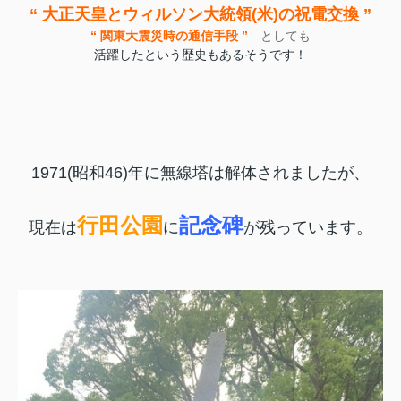
“ 大正天皇とウィルソン大統領(米)の祝電交換 ”
“ 関東大震災時の通信手段 ”
としても
活躍したという歴史もあるそうです！
1971(昭和46)年に無線塔は解体されましたが、
行田公園
記念碑
現在は
に
が残っています。