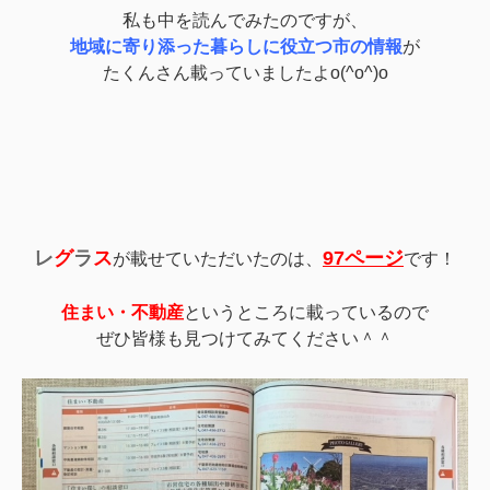
私も中を読んでみたのですが、
地域に寄り添った暮らしに役立つ市の情報
が
たくんさん載っていましたよo(^o^)o
レ
グ
ラ
ス
97ページ
が載せていただいたのは、
です！
住まい・不動産
というところに載っているので
ぜひ皆様も見つけてみてください＾＾