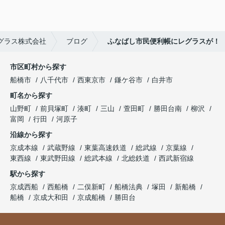
グラス株式会社
ブログ
ふなばし市民便利帳にレグラスが！
市区町村から探す
船橋市
八千代市
西東京市
鎌ケ谷市
白井市
町名から探す
山野町
前貝塚町
湊町
三山
萱田町
勝田台南
柳沢
富岡
行田
河原子
沿線から探す
京成本線
武蔵野線
東葉高速鉄道
総武線
京葉線
東西線
東武野田線
総武本線
北総鉄道
西武新宿線
駅から探す
京成西船
西船橋
二俣新町
船橋法典
塚田
新船橋
船橋
京成大和田
京成船橋
勝田台