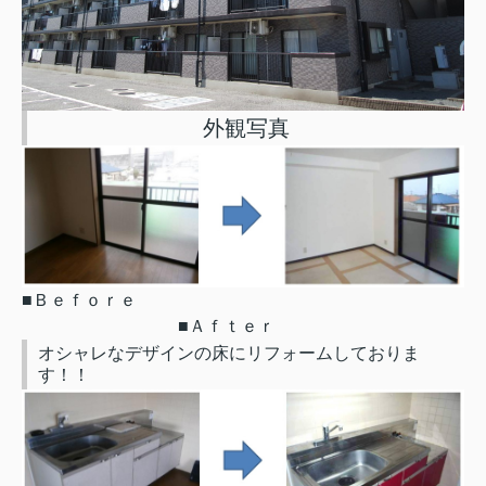
外観写真
■Ｂｅｆｏｒｅ
■Ａｆｔｅｒ
オシャレなデザインの床にリフォームしておりま
す！！