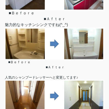
■Ｂｅｆｏｒｅ
■Ａｆｔｅｒ
魅力的なキッチンシンクですね(^_^)
■Ｂｅｆｏｒｅ
■Ａｆｔｅｒ
人気のシャンプードレッサーへと変更してます♪