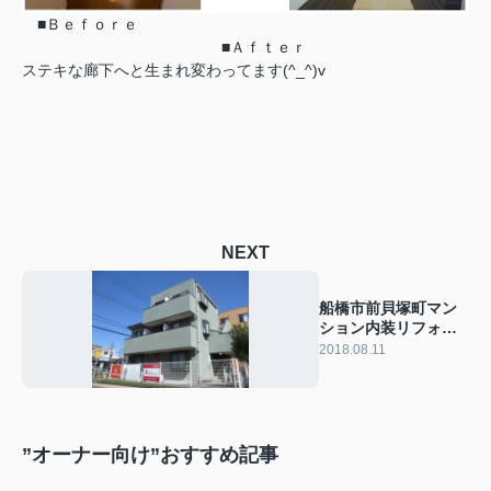
■Ｂｅｆｏｒｅ
■Ａｆｔｅｒ
ステキな廊下へと生まれ変わってます(^_^)v
NEXT
船橋市前貝塚町マン
ション内装リフォー
ム工事！！
2018.08.11
”オーナー向け”おすすめ記事