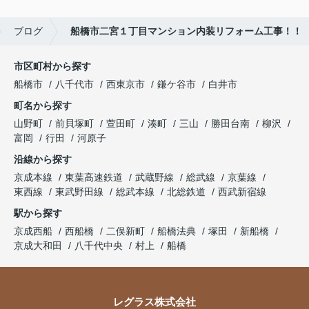
ブログ
船橋市二宮１丁目マンション内装リフォーム工事！！
市区町村から探す
船橋市
八千代市
西東京市
鎌ケ谷市
白井市
町名から探す
山野町
前貝塚町
萱田町
湊町
三山
勝田台南
柳沢
富岡
行田
河原子
沿線から探す
京成本線
東葉高速鉄道
武蔵野線
総武線
京葉線
東西線
東武野田線
総武本線
北総鉄道
西武新宿線
駅から探す
京成西船
西船橋
二俣新町
船橋法典
塚田
新船橋
京成大和田
八千代中央
村上
船橋
レグラス株式会社