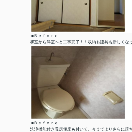
■Ｂｅｆｏｒｅ
和室から洋室へと工事完了！！収納も建具も新しくなって
■Ｂｅｆｏｒｅ
洗浄機能付き暖房便座も付いて、今までよりさらに落