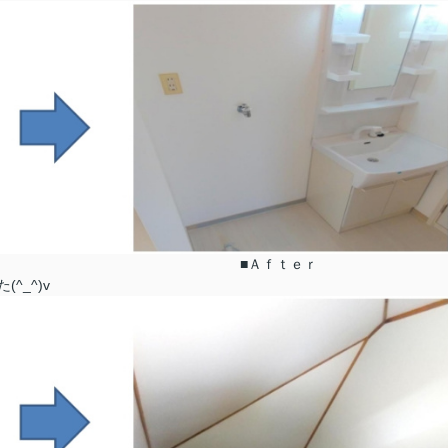
 ■Ａｆｔｅｒ
^_^)v