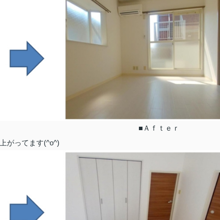
ｅ ■Ａｆｔｅｒ
ってます(^o^)