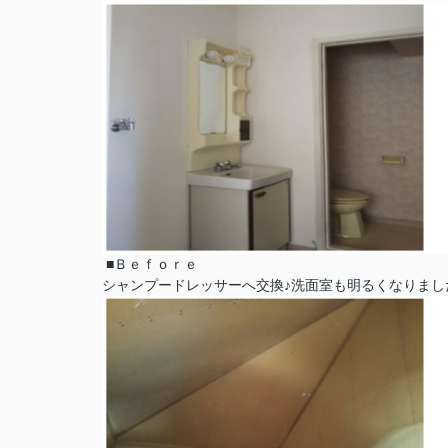
■Ｂｅｆｏｒｅ
シャンプードレッサーへ交換♪洗面室も明るくなりました(