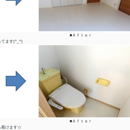
 ■Ａｆｔｅｒ
ます(^_^)
 ■Ａｆｔｅｒ
ち着けます☆