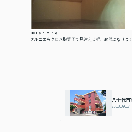
■Ｂｅｆｏｒｅ
グルニエもクロス貼完了で見違える程、綺麗になりました(*
八千代市
2018.09.17