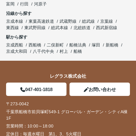
富岡
行田
河原子
沿線から探す
京成本線
東葉高速鉄道
武蔵野線
総武線
京葉線
東西線
東武野田線
総武本線
北総鉄道
西武新宿線
駅から探す
京成西船
西船橋
二俣新町
船橋法典
塚田
新船橋
京成大和田
八千代中央
村上
船橋
レグラス株式会社
047-401-1818
お問い合わせ
〒273-0042
千葉県船橋市前貝塚町549-1 グローバル・ガーデン・シティA棟
1F
営業時間：
10:00～18:00
定休日：
毎週水曜日 第1、3、5火曜日