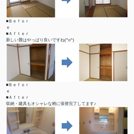
■Ｂｅｆｏｒ
■Ａｆｔｅｒ
新しい畳はやっぱり良いですね(^o^)
■Ｂｅｆｏｒ
■Ａｆｔｅｒ
収納・建具もオシャレな柄に張替完了してます♪