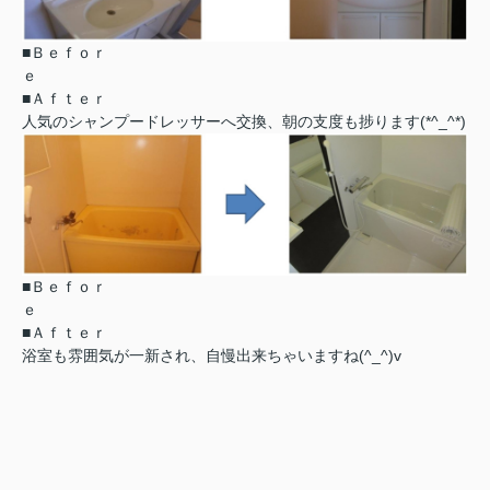
■Ｂｅｆｏｒ
■Ａｆｔｅｒ
人気のシャンプードレッサーへ交換、朝の支度も捗ります(*^_^*)
■Ｂｅｆｏｒ
■Ａｆｔｅｒ
浴室も雰囲気が一新され、自慢出来ちゃいますね(^_^)v