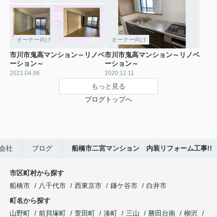
オーナー向け
オーナー向け
市川市鬼高マンション～リノベ
市川市鬼高マンション～リノベ
ーション～
ーション～
2021.04.06
2020.12.11
もっと見る
ブログトップへ
会社
ブログ
船橋市二宮マンション 内装リフォーム工事!!
市区町村から探す
船橋市
八千代市
西東京市
鎌ケ谷市
白井市
町名から探す
山野町
前貝塚町
萱田町
湊町
三山
勝田台南
柳沢