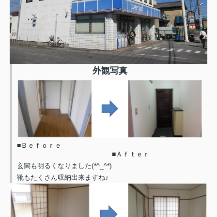
外観写真
■Ｂｅｆｏｒｅ
■Ａｆｔｅｒ
玄関も明るくなりました(*^_^*)
靴もたくさん収納出来ますね♪