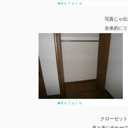
■Ｂｅｆｏ
写真じゃ伝
全体的にリフ
■Ｂｅｆｏ
クローゼット
扉と床に合わせて