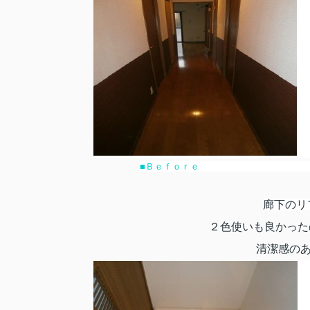
■Ｂｅｆｏ
廊下のリ
２色使いも良かった
清潔感のあ