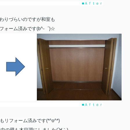
ｒｅ ■Ａｆｔｅｒ
わりづらいのですが和室も
ォーム済みです(b^-゜)☆
ｒｅ ■Ａｆｔｅｒ
もリフォーム済みです
(*^o^*)
中の壁も木目調にしました(´∀｀)