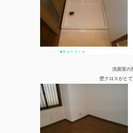
■Ｂｅｆｏ
洗面室の壁
壁クロスがとても