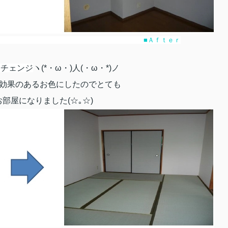
ｒｅ ■Ａｆｔｅｒ
をチェンジ
ヽ(*・ω・)人(・ω・*)ノ
効果のあるお色にしたのでとても
部屋になりました(☆｡☆)