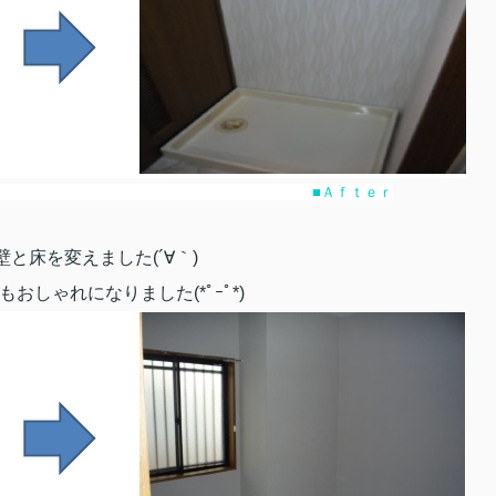
ｒｅ ■Ａｆｔｅｒ
と床を変えました(´∀｀)
おしゃれになりました(*ﾟｰﾟ*)