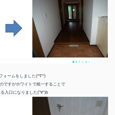
ｒｅ ■Ａｆｔｅｒ
フォームをしました
(^∇^)
のですがホワイトで統一することで
る入口になりました(°∀°)b