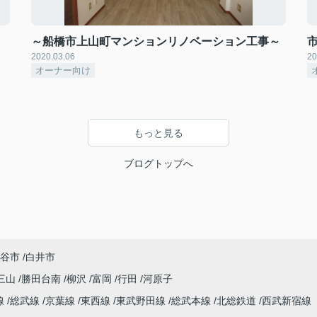
～船橋市上山町マンションリノベーション工事～
2020.03.06
20
オーナー向け
もっと見る
ブログトップへ
谷市
白井市
三山
勝田台南
柳沢
富岡
行田
河原子
線
総武線
京葉線
東西線
東武野田線
総武本線
北総鉄道
西武新宿線