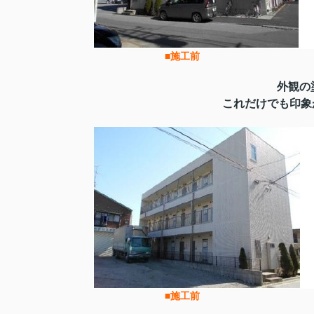
■施工
外観の
これだけでも印象が
■施工