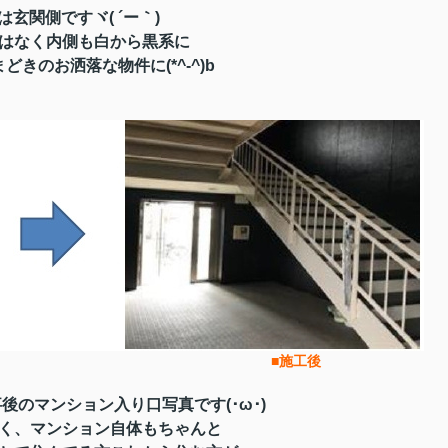
は玄関側ですヾ( ´ー｀)
はなく内側も白から黒系に
どきのお洒落な物件に(*^-^)b
後 ■施工後
後のマンション入り口写真です(･ω･)
く、マンション自体もちゃんと