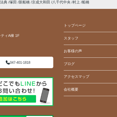
法典
塚田
新船橋
京成大和田
八千代中央
村上
船橋
トップページ
ティA棟 1F
スタッフ
お客様の声
047-401-1818
ブログ
アクセスマップ
会社概要