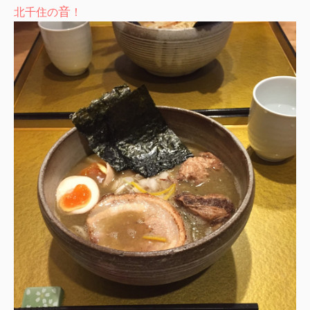
音
北千住の
！