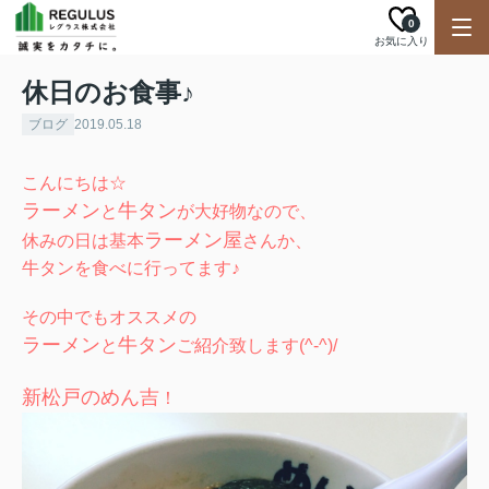
0
お気に入り
休日のお食事♪
ブログ
2019.05.18
こんにちは☆
ラーメン
牛タン
と
が大好物なので、
ラーメン屋
休みの日は基本
さんか、
牛タンを食べに行ってます♪
その中でもオススメの
ラーメン
牛タン
と
ご紹介致します(^-^)/
新松戸のめん吉
！