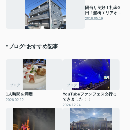
陽当り良好！礼金0
円！船橋エリアオス
スメ物件☆
2019.05.19
”ブログ”おすすめ記事
ブログ
ブログ
1人時間を満喫
YouTubeファンフェスタ行っ
てきました！！
2026.02.12
2024.12.24