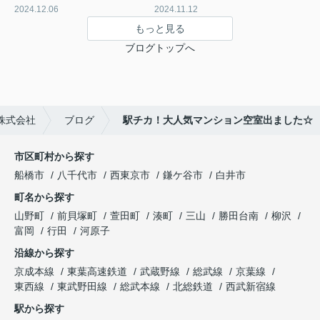
2024.12.06
2024.11.12
もっと見る
ブログトップへ
株式会社
ブログ
駅チカ！大人気マンション空室出ました☆
市区町村から探す
船橋市
八千代市
西東京市
鎌ケ谷市
白井市
町名から探す
山野町
前貝塚町
萱田町
湊町
三山
勝田台南
柳沢
富岡
行田
河原子
沿線から探す
京成本線
東葉高速鉄道
武蔵野線
総武線
京葉線
東西線
東武野田線
総武本線
北総鉄道
西武新宿線
駅から探す