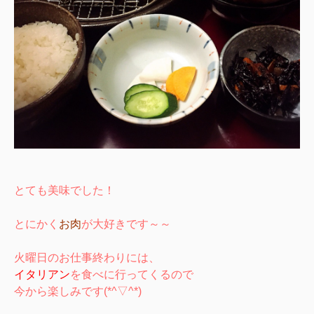
とても美味でした！
とにかく
お肉
が大好きです～～
火曜日のお仕事終わりには、
イタリアン
を食べに行ってくるので
今から楽しみです(*^▽^*)