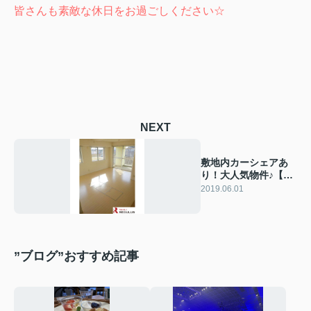
皆さんも素敵な休日をお過ごしください☆
NEXT
敷地内カーシェアあ
り！大人気物件♪【船
橋エリア】
2019.06.01
”ブログ”おすすめ記事