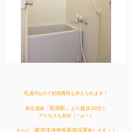
礼金0
なので初期費用も抑えられます！
「前原駅」
徒歩10分
新京成線
より
と
アクセスも良好（＾ω＾）
暖房洗浄便座新規設置
さらに、
致します！！