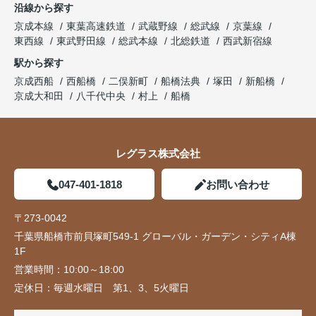
沿線から探す
京成本線
東葉高速鉄道
武蔵野線
総武線
京葉線
東西線
東武野田線
総武本線
北総鉄道
西武新宿線
駅から探す
京成西船
西船橋
二俣新町
船橋法典
塚田
新船橋
京成大和田
八千代中央
村上
船橋
レグラス株式会社
047-401-1818
お問い合わせ
〒273-0042
千葉県船橋市前貝塚町549-1 グローバル・ガーデン・シティA棟
1F
営業時間：
10:00～18:00
定休日：
毎週水曜日 第1、3、5火曜日