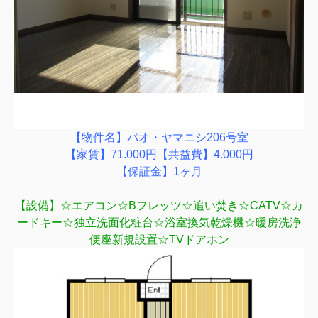
【物件名】パオ・ヤマニシ206号室
【家賃】71.000円【共益費】4.000円
【保証金】1ヶ月
【設備】☆エアコン☆Bフレッツ☆追い焚き☆CATV☆カ
ードキー☆独立洗面化粧台☆浴室換気乾燥機☆暖房洗浄
便座新規設置☆TVドアホン