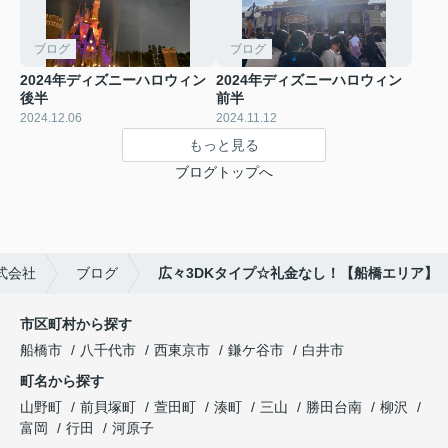
ブログ
ブログ
2024年ディズニーハロウィン
2024年ディズニーハロウィン
後半
前半
2024.12.06
2024.11.12
もっと見る
ブログトップへ
式会社
ブログ
広々3DKタイプ☆礼金なし！【船橋エリア】
市区町村から探す
船橋市
八千代市
西東京市
鎌ケ谷市
白井市
町名から探す
山野町
前貝塚町
萱田町
湊町
三山
勝田台南
柳沢
富岡
行田
河原子