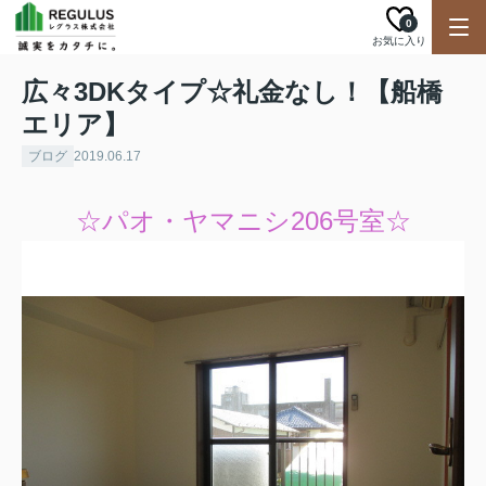
0
お気に入り
広々3DKタイプ☆礼金なし！【船橋
エリア】
ブログ
2019.06.17
☆パオ・ヤマニシ206号室☆