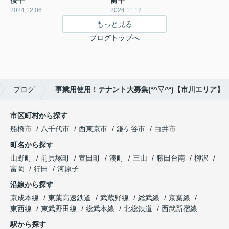
2024.12.06
2024.11.12
もっと見る
ブログトップへ
ブログ
事業用使用！テナント大募集(*^▽^*)【市川エリア】
市区町村から探す
船橋市
八千代市
西東京市
鎌ケ谷市
白井市
町名から探す
山野町
前貝塚町
萱田町
湊町
三山
勝田台南
柳沢
富岡
行田
河原子
沿線から探す
京成本線
東葉高速鉄道
武蔵野線
総武線
京葉線
東西線
東武野田線
総武本線
北総鉄道
西武新宿線
駅から探す