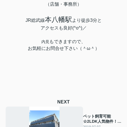
（店舗・事務所）
本八幡駅
JR総武線
より徒歩3分と
アクセスも良好(^o^)／
もできますので、
内見
お気軽にお問合せ下さい（＾ω＾）
NEXT
ペット飼育可能
☆2LDK人気物件！
【船橋エリア】