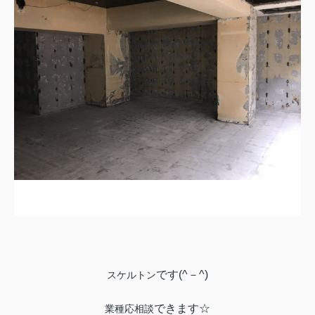
です(^－^)
スケルトン
できます☆
業種応相談