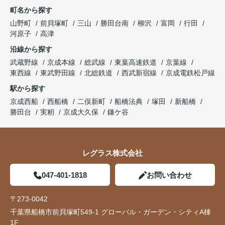
町名から探す
山野町
前貝塚町
三山
勝田台南
柳沢
富岡
行田
河原子
高津
沿線から探す
武蔵野線
京成本線
総武線
東葉高速鉄道
京葉線
東西線
東武野田線
北総鉄道
西武新宿線
京成電鉄松戸線
駅から探す
京成西船
西船橋
二俣新町
船橋法典
塚田
新船橋
勝田台
実籾
京成大久保
鎌ケ谷
レグラス株式会社
047-401-1818
お問い合わせ
〒273-0042
千葉県船橋市前貝塚町549-1 グローバル・ガーデン・シティA棟
1F