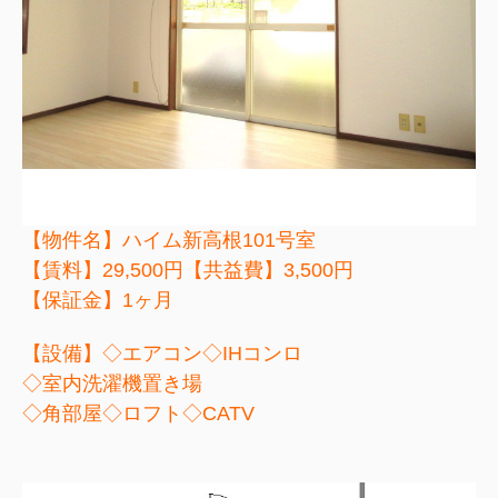
【物件名】ハイム新高根101号室
【賃料】29,500円【共益費】3,500円
【保証金】1ヶ月
【設備】◇エアコン◇IHコンロ
◇室内洗濯機置き場
◇角部屋◇ロフト
◇CATV