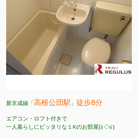
高根公団駅
徒歩8分
新京成線「
」
エアコン・ロフト付きで
一人暮らしにピッタリな１Kのお部屋(≧◇≦)