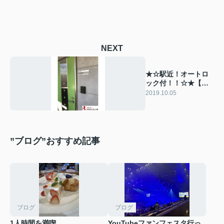
NEXT
★☆駅近！オートロ
ック付！！☆★【船
橋エリア】
2019.10.05
”ブログ”おすすめ記事
ブログ
ブログ
1人時間を満喫
YouTubeファンフェスタ行っ