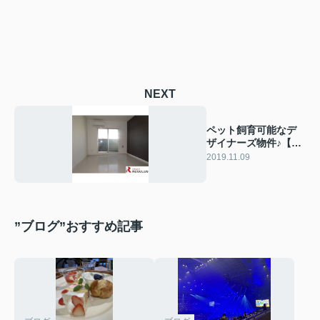
NEXT
ペット飼育可能なデ
ザイナーズ物件♪【船
橋エリア】
2019.11.09
”ブログ”おすすめ記事