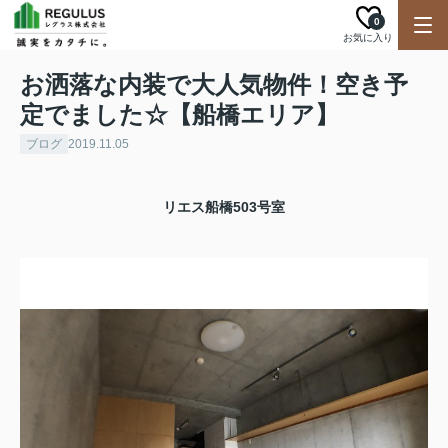
0
お気に入り
お洒落な内装で大人気物件！空き予
定でました☆【船橋エリア】
ブログ
2019.11.05
リエス船橋503号室