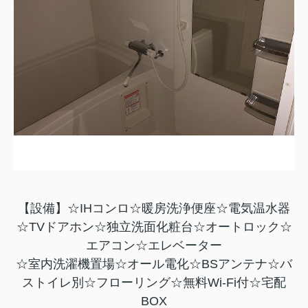
【設備】☆IHコンロ☆暖房洗浄便座☆電気温水器
☆TVドアホン☆独立洗面化粧台☆オートロック☆
エアコン☆エレベーター
☆室内洗濯機置場☆オール電化☆BSアンテナ☆バ
ストイレ別☆フローリング☆無料Wi-Fi付☆宅配
BOX