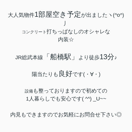
1部屋空き予定
大人気物件
が出ましたヽ(^o^)
丿
打ちっぱなしのオシャレな
コンクリート
内装☆
「船橋駅」
13分
JR総武本線
より徒歩
♪
良好
陽当たりも
です(・∀・)
も整っておりますので初めての
設備
1人暮らしでも安心です( ^^) _U~~
内見もできますのでお気軽にお問合せ下さい◎