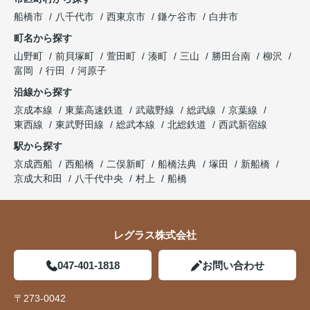
船橋市
八千代市
西東京市
鎌ケ谷市
白井市
町名から探す
山野町
前貝塚町
萱田町
湊町
三山
勝田台南
柳沢
富岡
行田
河原子
沿線から探す
京成本線
東葉高速鉄道
武蔵野線
総武線
京葉線
東西線
東武野田線
総武本線
北総鉄道
西武新宿線
駅から探す
京成西船
西船橋
二俣新町
船橋法典
塚田
新船橋
京成大和田
八千代中央
村上
船橋
レグラス株式会社
047-401-1818
お問い合わせ
〒273-0042