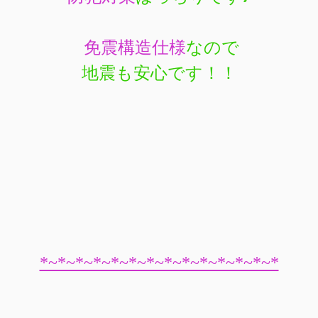
免震構造仕様
なので
地震も安心です！！
*~*~*~*~*~*~*~*~*~*~*~*~*~*