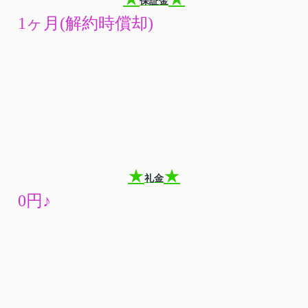
保証金
1ヶ月(解約時償却)
★
★
礼金
0円♪