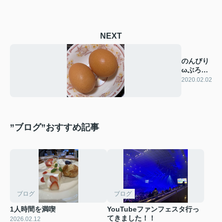
NEXT
のんびり
ωぶろ
ぐ ＊1
2020.02.02
＊
”ブログ”おすすめ記事
ブログ
ブログ
1人時間を満喫
YouTubeファンフェスタ行っ
てきました！！
2026.02.12