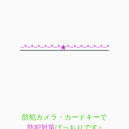
~*~*~*~*~*~*
★
*~*~*~*~*~*~*
防犯カメラ・カードキーで
防犯対策
ばっちりです♪