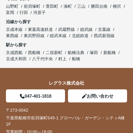
山野町
前貝塚町
萱田町
湊町
三山
勝田台南
柳沢
富岡
行田
河原子
沿線から探す
京成本線
東葉高速鉄道
武蔵野線
総武線
京葉線
東西線
東武野田線
総武本線
北総鉄道
西武新宿線
駅から探す
京成西船
西船橋
二俣新町
船橋法典
塚田
新船橋
京成大和田
八千代中央
村上
船橋
レグラス株式会社
047-401-1818
お問い合わせ
〒273-0042
千葉県船橋市前貝塚町549-1 グローバル・ガーデン・シティA棟
1F
営業時間：
10:00～18:00