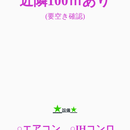
近隣100ｍあり
(要空き確認
)
★
★
設備
○エアコン ○IHコンロ