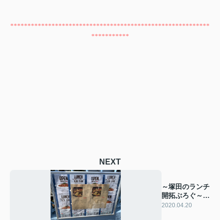
**********************************************************
***********
NEXT
～塚田のランチ
開拓ぶろぐ～テ
イクアウト編!!!
2020.04.20