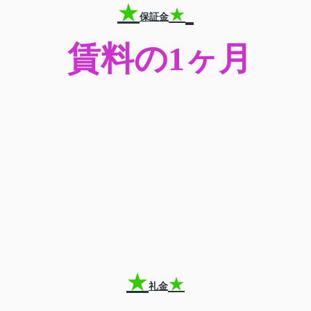
★
★
保証金
賃料の
1
ヶ月
★
★
礼金