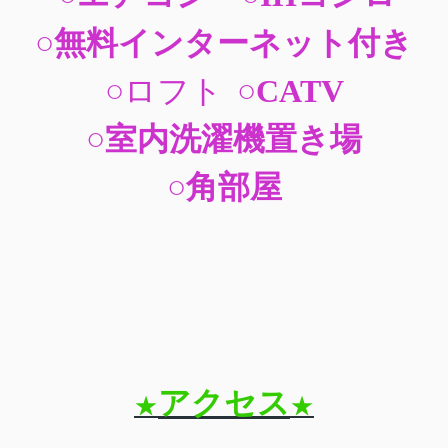
○無料インターネット付き
○ロフト
○CATV
○室内洗濯機置き場
○角部屋
アクセス
★
★