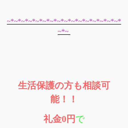
~*~*~*~*~*~*~*~*~*~*~*~*~*~*~*~*
~*~
生活保護の方も相談可
能！！
礼金
0
円
で