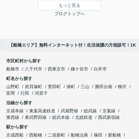
もっと見る
ブログトップへ
【船橋エリア】無料インターネット付！生活保護の方相談可！1K
市区町村から探す
船橋市
八千代市
西東京市
鎌ケ谷市
白井市
町名から探す
山野町
前貝塚町
萱田町
湊町
三山
勝田台南
柳沢
富岡
行田
河原子
沿線から探す
京成本線
東葉高速鉄道
武蔵野線
総武線
京葉線
東西線
東武野田線
総武本線
北総鉄道
西武新宿線
駅から探す
京成西船
西船橋
二俣新町
船橋法典
塚田
新船橋