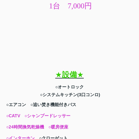
1
台 7,000円
★
設備
★
○オートロック
○システムキッチン(3口コンロ)
○エアコン ○
追い焚き機能付きバス
○CATV
○シャンプードレッサー
○24時間換気乾燥機
○暖房便座
○インターホン
○クローゼット