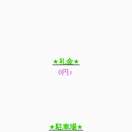
★
礼金
★
0
円
♪
★
駐車場
★