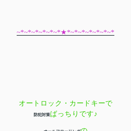
~*~*~*~*~*~*★*~*~*~*~*~*~*
オートロック・カードキーで
ばっちりです
♪
防犯対策
の