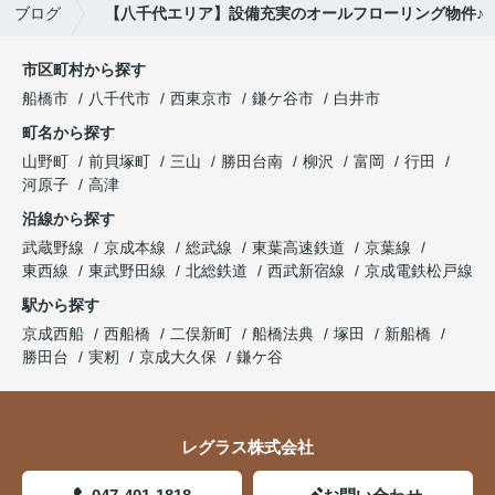
ブログ
【八千代エリア】設備充実のオールフローリング物件♪
市区町村から探す
船橋市
八千代市
西東京市
鎌ケ谷市
白井市
町名から探す
山野町
前貝塚町
三山
勝田台南
柳沢
富岡
行田
河原子
高津
沿線から探す
武蔵野線
京成本線
総武線
東葉高速鉄道
京葉線
東西線
東武野田線
北総鉄道
西武新宿線
京成電鉄松戸線
駅から探す
京成西船
西船橋
二俣新町
船橋法典
塚田
新船橋
勝田台
実籾
京成大久保
鎌ケ谷
レグラス株式会社