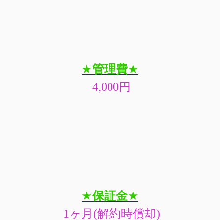
★
管理費
★
4,000
円
★
保証金
★
1
ヶ月
(
解約時償却
)