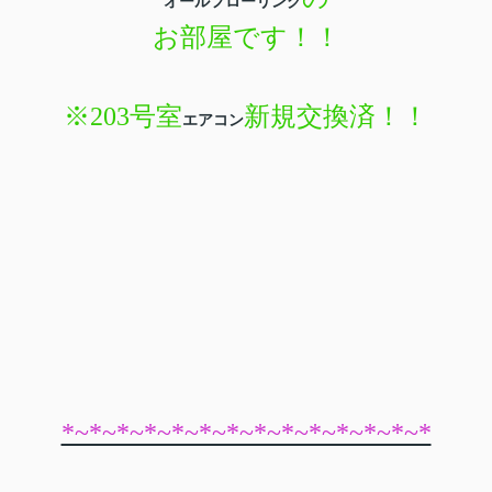
オールフローリング
お部屋です！！
※203号室
新規交換済！！
エアコン
*~*~*~*~*~*~*~*~*~*~*~*~*~*