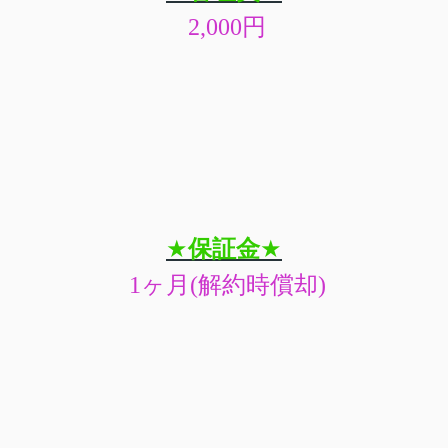
2,000
円
★
保証金
★
1
ヶ月
(
解約時償却
)