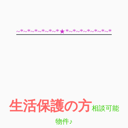
~*~*~*~*~*~*★*~*~*~*~*~*~*
生活保護の方
相談可能
物件♪