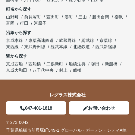
町名から探す
山野町
前貝塚町
萱田町
湊町
三山
勝田台南
柳沢
富岡
行田
河原子
沿線から探す
京成本線
東葉高速鉄道
武蔵野線
総武線
京葉線
東西線
東武野田線
総武本線
北総鉄道
西武新宿線
駅から探す
京成西船
西船橋
二俣新町
船橋法典
塚田
新船橋
京成大和田
八千代中央
村上
船橋
レグラス株式会社
047-401-1818
お問い合わせ
〒273-0042
千葉県船橋市前貝塚町549-1 グローバル・ガーデン・シティA棟