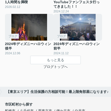
1人時間を満喫
YouTubeファンフェスタ行っ
てきました！！
2026.02.12
2024.12.24
ブログ
ブログ
2024年ディズニーハロウィン
2024年ディズニーハロウィン
後半
前半
2024.12.06
2024.11.12
もっと見る
ブログトップへ
【東京エリア】生活保護の方相談可能！最上階角部屋になります♪
市区町村から探す
船橋市
八千代市
西東京市
鎌ケ谷市
白井市