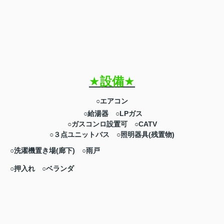
★
設備
★
○エアコン
○給湯器
○LPガス
○ガスコンロ設置可
○CATV
○３点ユニットバス
○照明器具(残置物)
○洗濯機置き場(廊下)
○雨戸
○押入れ
○ベランダ