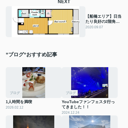
NEXT
【船橋エリア】日当
たり良好の2階角部
屋物件♪
2020.09.07
”ブログ”おすすめ記事
ブログ
ブログ
1人時間を満喫
YouTubeファンフェスタ行っ
てきました！！
2026.02.12
2024.12.24