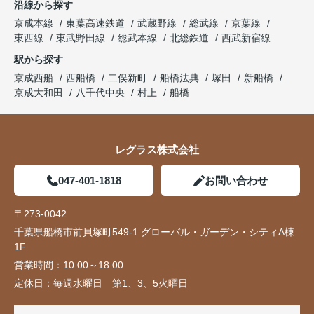
沿線から探す
京成本線
東葉高速鉄道
武蔵野線
総武線
京葉線
東西線
東武野田線
総武本線
北総鉄道
西武新宿線
駅から探す
京成西船
西船橋
二俣新町
船橋法典
塚田
新船橋
京成大和田
八千代中央
村上
船橋
レグラス株式会社
047-401-1818
お問い合わせ
〒273-0042
千葉県船橋市前貝塚町549-1 グローバル・ガーデン・シティA棟
1F
営業時間：
10:00～18:00
定休日：
毎週水曜日 第1、3、5火曜日