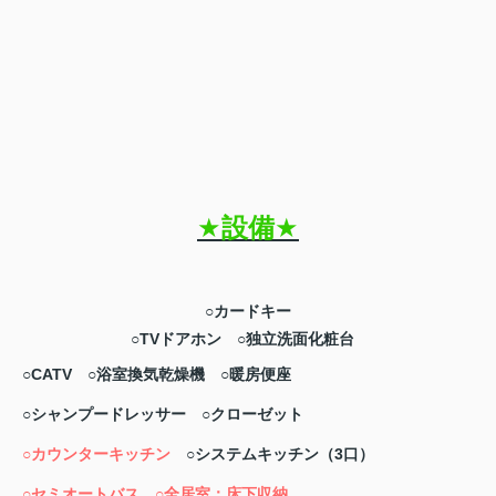
★
設備
★
○カードキー
○TVドアホン
○独立洗面化粧台
○CATV ○浴室換気乾燥機 ○暖房便座
○シャンプードレッサー ○クローゼット
○カウンターキッチン
○システムキッチン（3口）
○セミオートバス
○全居室：床下収納