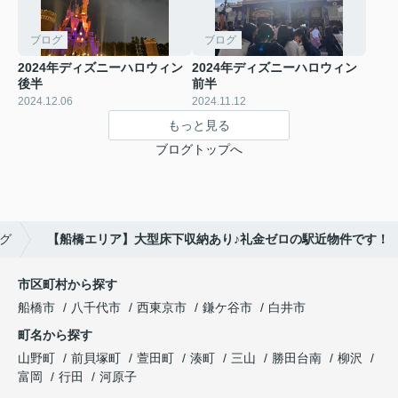
ブログ
ブログ
2024年ディズニーハロウィン
2024年ディズニーハロウィン
後半
前半
2024.12.06
2024.11.12
もっと見る
ブログトップへ
グ
【船橋エリア】大型床下収納あり♪礼金ゼロの駅近物件です！
市区町村から探す
船橋市
八千代市
西東京市
鎌ケ谷市
白井市
町名から探す
山野町
前貝塚町
萱田町
湊町
三山
勝田台南
柳沢
富岡
行田
河原子