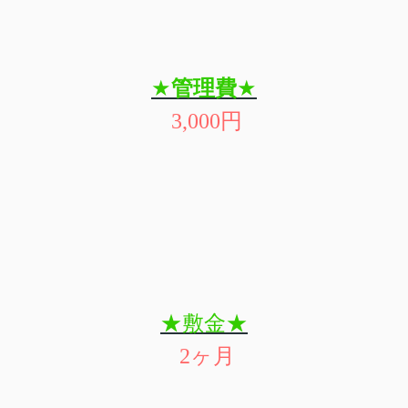
★
管理費
★
3
,000
円
★敷金
★
2
ヶ月