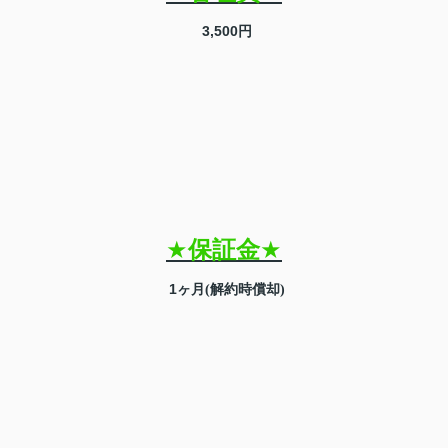
3,500
円
★
保証金
★
1
ヶ月
解約時償却
(
)