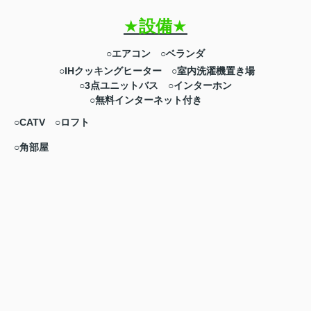
★
設備
★
○エアコン ○ベランダ
○IHクッキングヒーター ○室内洗濯機置き場
○3点ユニットバス ○インターホン
○無料インターネット付き
○CATV ○ロフト
○角部屋