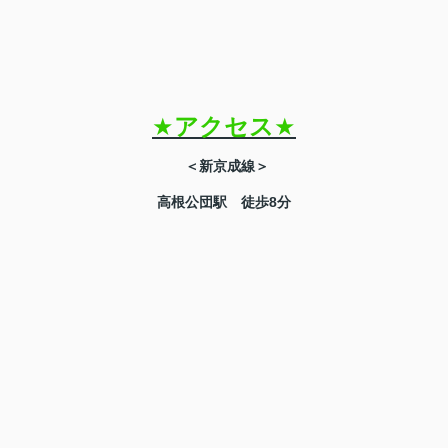
★
アクセス
★
＜新京成線＞
高根公団駅 徒歩8分