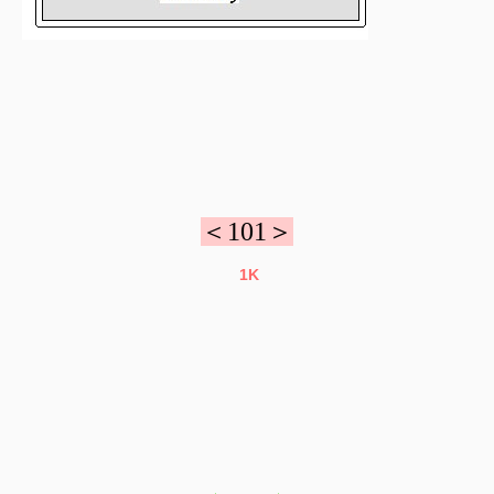
＜101＞
1K