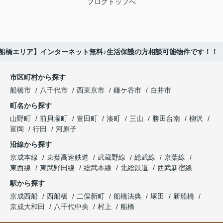
ブログトップへ
船橋エリア】インターネット無料♪生活保護の方相談可能物件です！！
市区町村から探す
船橋市
八千代市
西東京市
鎌ケ谷市
白井市
町名から探す
山野町
前貝塚町
萱田町
湊町
三山
勝田台南
柳沢
富岡
行田
河原子
沿線から探す
京成本線
東葉高速鉄道
武蔵野線
総武線
京葉線
東西線
東武野田線
総武本線
北総鉄道
西武新宿線
駅から探す
京成西船
西船橋
二俣新町
船橋法典
塚田
新船橋
京成大和田
八千代中央
村上
船橋