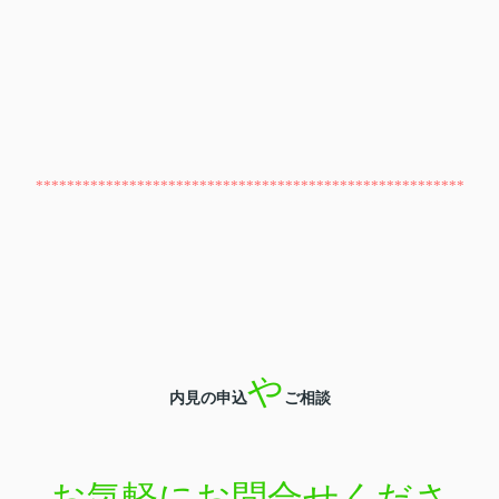
*******************************************************
や
内見の申込
ご相談
お気軽にお問合せくださ