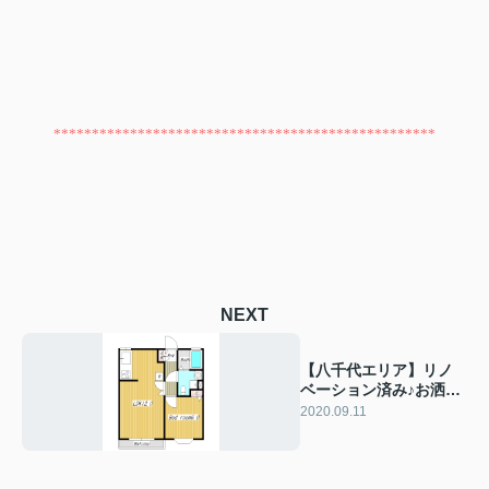
**************************************************
NEXT
【八千代エリア】リノ
ベーション済み♪お洒落
な物件です！！
2020.09.11