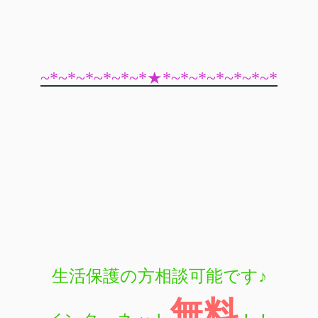
~*~*~*~*~*~*★*~*~*~*~*~*~*
生活保護の方相談可能です♪
無料