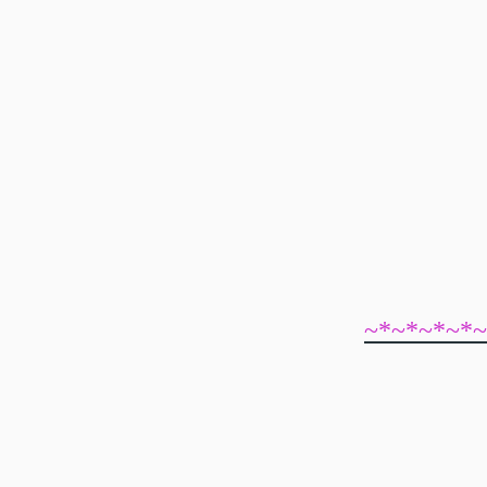
~*~*~*~*